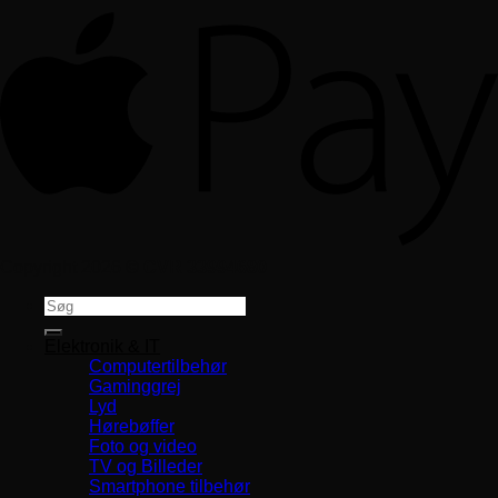
Copyright 2026 ©
CVR 33994680
Søg
efter:
Elektronik & IT
Computertilbehør
Gaminggrej
Lyd
Hørebøffer
Foto og video
TV og Billeder
Smartphone tilbehør