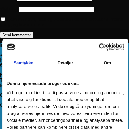
Websted
Gem mit navn, mail og websted i denne browser til næste
gang jeg kommenterer.
Information
Adresse
Haderslevvej 78, st.
Samtykke
Detaljer
Om
6200 Aabenraa
Kontakt os
Telefon:
71 99 75 88
Denne hjemmeside bruger cookies
Mail:
kundeservice@hjemmeudstyr.dk
Vi bruger cookies til at tilpasse vores indhold og annoncer,
CVR: 33994680
til at vise dig funktioner til sociale medier og til at
Om Hjemmeudstyr
analysere vores trafik. Vi deler også oplysninger om din
brug af vores hjemmeside med vores partnere inden for
Om os
sociale medier, annonceringspartnere og analysepartnere.
Handelsbetingelser
Levering
Vores partnere kan kombinere disse data med andre