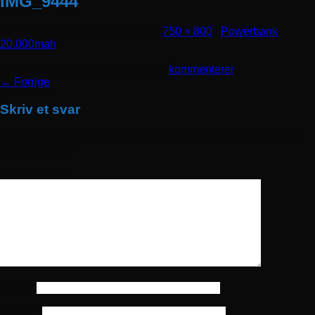
IMG_9444
Udgivet
november 25, 2024
den
750 × 800
i
Powerbank
20.000mah
Trackbacks er lukket, men du kan
kommenterer
.
←
Forrige
Skriv et svar
Din e-mailadresse vil ikke blive publiceret.
Krævede felter er
markeret med
*
Kommentar
*
Navn
*
E-mail
*