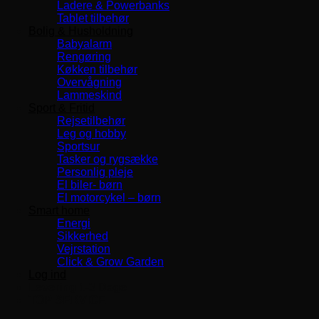
Ladere & Powerbanks
Tablet tilbehør
Bolig & Husholdning
Babyalarm
Rengøring
Køkken tilbehør
Overvågning
Lammeskind
Sport & Fritid
Rejsetilbehør
Leg og hobby
Sportsur
Tasker og rygsække
Personlig pleje
El biler- børn
El motorcykel – børn
Smart home
Energi
Sikkerhed
Vejrstation
Click & Grow Garden
Log ind
Levering 1-3 Dage
TOP SERVICE