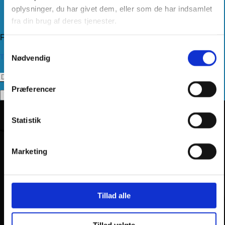
Kundeservice
oplysninger, du har givet dem, eller som de har indsamlet
Returnering
fra din brug af deres tjenester.
Privatlivspolitik
Følg os
Samtykkevalg
Tilmeld dig vores nyhedsbrev
Nødvendig
Præferencer
Statistik
Marketing
Tillad alle
Tillad valgte