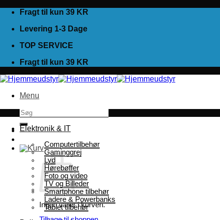
Fortsæt
Fragt til kun 39 KR
til
Levering 1-3 Dage
indhold
TOP SERVICE
Fragt til kun 39 KR
Menu
Søg
efter:
Elektronik & IT
Computertilbehør
Gaminggrej
Lyd
Hørebøffer
Foto og video
TV og Billeder
Smartphone tilbehør
Ladere & Powerbanks
Ingen varer i kurven.
Tablet tilbehør
Tilbage til shoppen