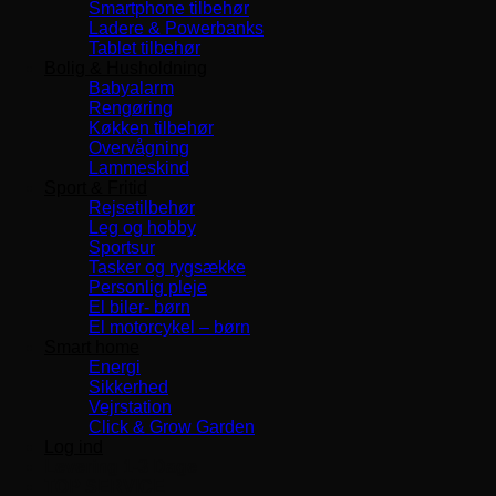
Smartphone tilbehør
Ladere & Powerbanks
Tablet tilbehør
Bolig & Husholdning
Babyalarm
Rengøring
Køkken tilbehør
Overvågning
Lammeskind
Sport & Fritid
Rejsetilbehør
Leg og hobby
Sportsur
Tasker og rygsække
Personlig pleje
El biler- børn
El motorcykel – børn
Smart home
Energi
Sikkerhed
Vejrstation
Click & Grow Garden
Log ind
Levering 1-3 Dage
TOP SERVICE