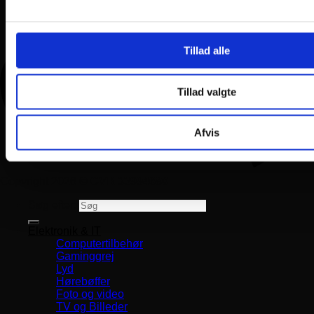
Tillad alle
Tillad valgte
Afvis
Copyright 2026 ©
CVR 33994680
Søg efter:
Elektronik & IT
Computertilbehør
Gaminggrej
Lyd
Hørebøffer
Foto og video
TV og Billeder