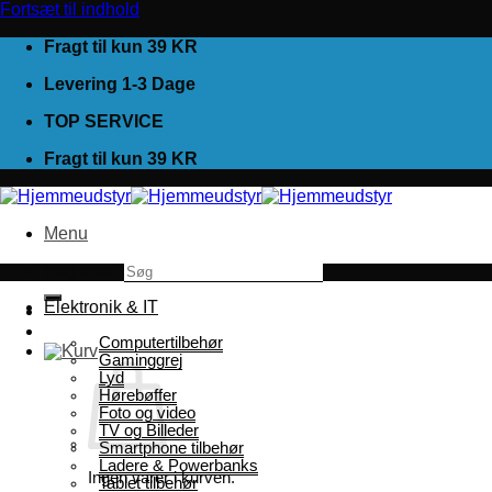
Fortsæt til indhold
Fragt til kun 39 KR
Levering 1-3 Dage
TOP SERVICE
Fragt til kun 39 KR
Menu
Søg efter:
Elektronik & IT
Computertilbehør
Gaminggrej
Lyd
Hørebøffer
Foto og video
TV og Billeder
Smartphone tilbehør
Ladere & Powerbanks
Ingen varer i kurven.
Tablet tilbehør