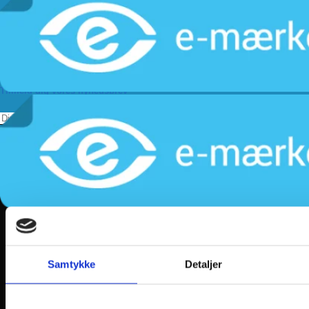
Levering
Kundeservice
Returnering
Privatlivspolitik
Følg os
Tilmeld dig vores nyhedsbrev
Samtykke
Detaljer