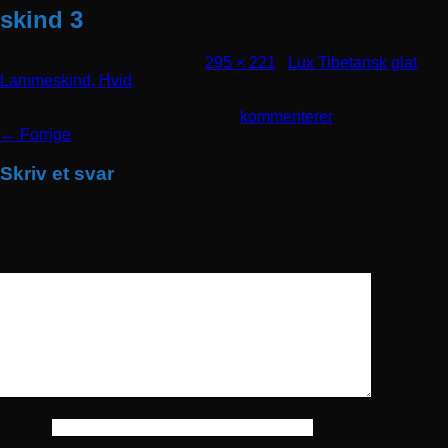
skind 3
Udgivet
januar 21, 2018
den
295 × 221
i
Lux Tibetansk glat
Lammeskind, Hvid
Trackbacks er lukket, men du kan
kommenterer
.
←
Forrige
Skriv et svar
Din e-mailadresse vil ikke blive publiceret.
Krævede felter er
markeret med
*
Kommentar
*
Navn
*