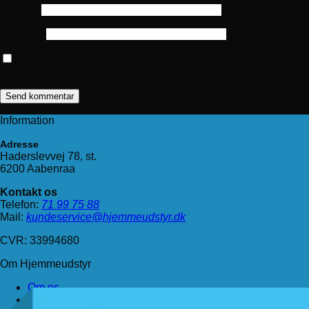
E-mail
*
Websted
Gem mit navn, mail og websted i denne browser til næste
gang jeg kommenterer.
Information
Adresse
Haderslevvej 78, st.
6200 Aabenraa
Kontakt os
Telefon:
71 99 75 88
Mail:
kundeservice@hjemmeudstyr.dk
CVR: 33994680
Om Hjemmeudstyr
Om os
Handelsbetingelser