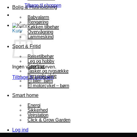
Tilbage til shoppen
Bolig & Husholdning
Babyalarm
Rengøring
Køkken tilbehør
Kurv
Overvågning
Lammeskind
Sport & Fritid
Rejsetilbehør
Leg og hobby
Sportsur
Ingen varer i kurven.
Tasker og rygsække
Personlig pleje
Tilbage til shoppen
El biler- børn
El motorcykel – børn
Smart home
Energi
Sikkerhed
Vejrstation
Click & Grow Garden
Log ind