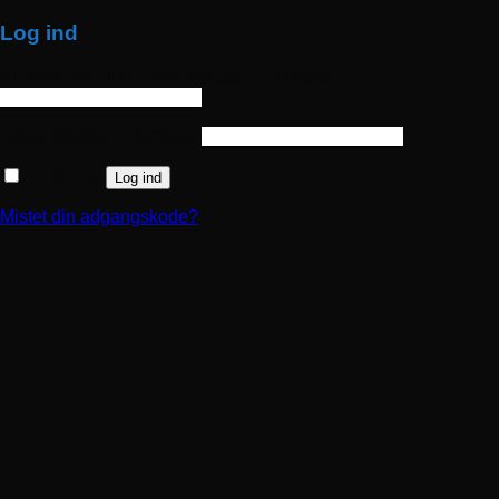
Log ind
Brugernavn eller e-mailadresse
*
Påkrævet
Adgangskode
*
Påkrævet
Husk mig
Log ind
Mistet din adgangskode?