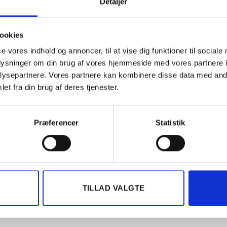
Løbende kontrolleret
Detaljer
Ikke på lager
ookies
Varenummer (SKU):
113754
se vores indhold og annoncer, til at vise dig funktioner til sociale
Kategori:
Gaminggrej
oplysninger om din brug af vores hjemmeside med vores partnere i
ysepartnere. Vores partnere kan kombinere disse data med andr
et fra din brug af deres tjenester.
Præferencer
Statistik
BESKRIVELSE
ANMELDELSER (0)
sæt
TILLAD VALGTE