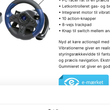
• Letkontrolleret gas- og 
• Integreret motor til vibrat
• 10 action-knapper
• 8-vejs trackpad
• Knap til switch mellem ana
Nyd at køre actionspil med 
Vibrationerne giver en reali
styringsrækkevidde til fanta
og præcis navigation. Ekstr
Gummieret rat giver en god 
Vores Webshop er e-mærket
Køberbeskyttelse på kr. 10.
En nem og gennemskuelig 