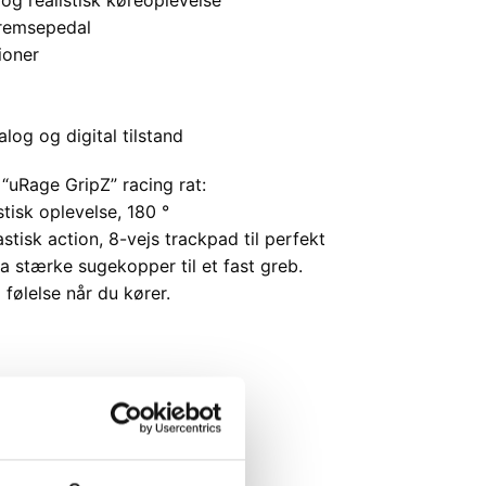
bremsepedal
ioner
log og digital tilstand
“uRage GripZ” racing rat:
stisk oplevelse, 180 °
stisk action, 8-vejs trackpad til perfekt
a stærke sugekopper til et fast greb.
følelse når du kører.
 - naturligvis!
000,-
handel