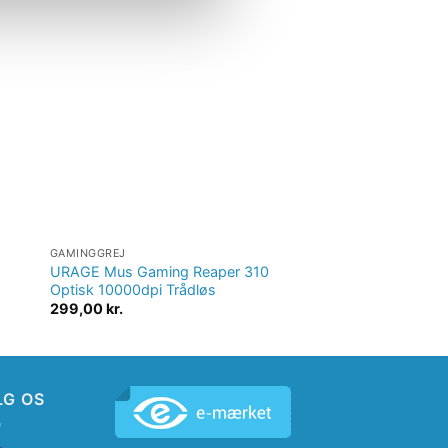
il
Tilføj til
ste
ønskeliste
GAMINGGREJ
GAMINGGREJ
URAGE Mus Gaming Reaper 310
Gaming Headset Fir
Optisk 10000dpi Trådløs
309,00
kr.
299,00
kr.
LG OS