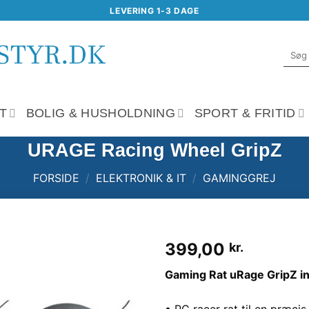
LEVERING 1-3 DAGE
Søg
efter:
T
BOLIG & HUSHOLDNING
SPORT & FRITID
URAGE Racing Wheel GripZ
FORSIDE
/
ELEKTRONIK & IT
/
GAMINGGREJ
399,00
kr.
Tilføj til
Gaming Rat uRage GripZ in
ønskeliste
• PC racer rat til en præcis