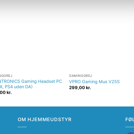
Tilføj til
Tilføj t
ønskeliste
ønskeli
NGGREJ
GAMINGGREJ
TRONICS Gaming Headset PC
VPRO Gaming Mus V25S
X, PS4 uden DA)
299,00
kr.
,00
kr.
OM HJEMMEUDSTYR
FØ