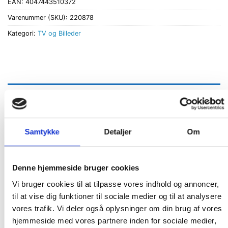
EAN:
4047443510372
Varenummer (SKU):
220878
Kategori:
TV og Billeder
BESKRIVELSE
ANMELDELSER (0)
Samtykke
Detaljer
Om
Loftmontering til installation af TV med en størrelse
mellem 32″ til 65″. Ideel til at fastgøre tv til loftet
hjemme i stuen eller soveværelset over sengen, men
Denne hjemmeside bruger cookies
også på kontoret, i mødelokalet, i restauranten og
Vi bruger cookies til at tilpasse vores indhold og annoncer,
mange flere steder.
til at vise dig funktioner til sociale medier og til at analysere
vores trafik. Vi deler også oplysninger om din brug af vores
Ideel til montering på skrå vægge
hjemmeside med vores partnere inden for sociale medier,