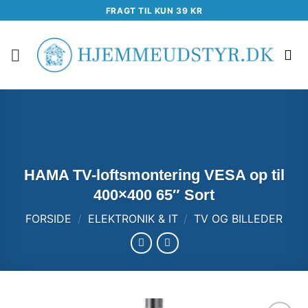
Fortsæt
FRAGT TIL KUN 39 KR
til
indhold
HAMA TV-loftsmontering VESA op til
400×400 65″ Sort
FORSIDE
/
ELEKTRONIK & IT
/
TV OG BILLEDER