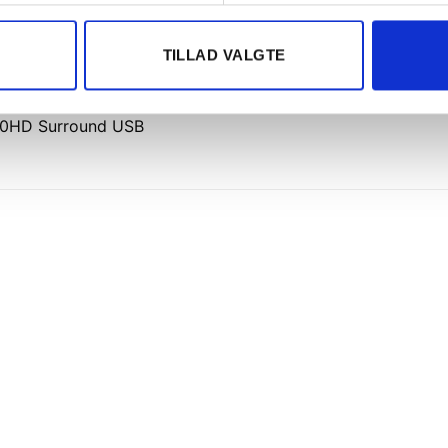
TILLAD VALGTE
BESKRIVELSE
ANMELDELSER (0)
0HD Surround USB
Tilføj til
Tilføj t
ønskeliste
ønskeli