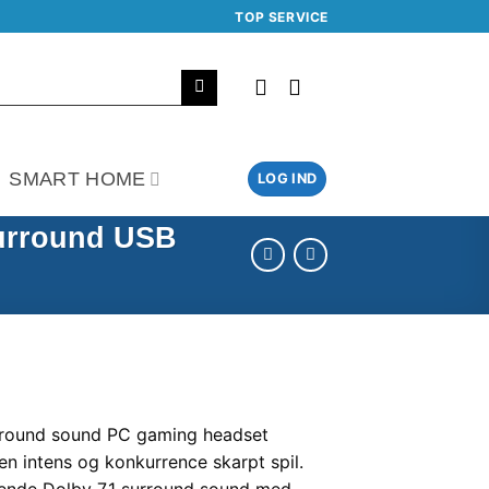
TOP SERVICE
SMART HOME
LOG IND
urround USB
rround sound PC gaming headset
en intens og konkurrence skarpt spil.
bende Dolby 7.1 surround sound med