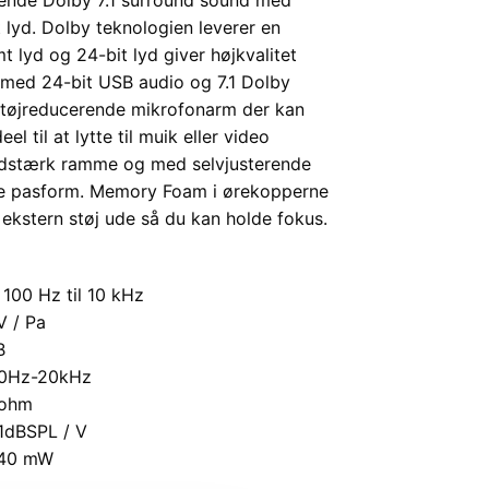
t lyd. Dolby teknologien leverer en
 lyd og 24-bit lyd giver højkvalitet
l med 24-bit USB audio og 7.1 Dolby
l støjreducerende mikrofonarm der kan
l til at lytte til muik eller video
slidstærk ramme og med selvjusterende
te pasform. Memory Foam i ørekopperne
 ekstern støj ude så du kan holde fokus.
 100 Hz til 10 kHz
V / Pa
B
20Hz-20kHz
2ohm
1dBSPL / V
n 40 mW