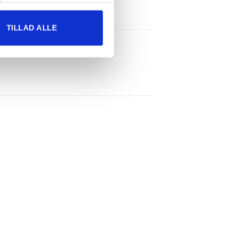
TILLAD ALLE
il
Tilføj til
ste
ønskeliste