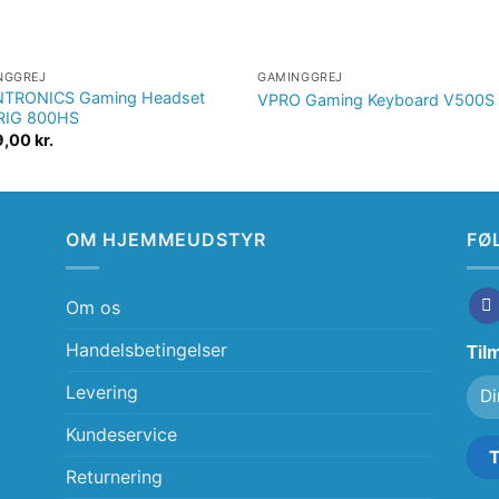
NGGREJ
GAMINGGREJ
TRONICS Gaming Headset
VPRO Gaming Keyboard V500S
RIG 800HS
9,00
kr.
OM HJEMMEUDSTYR
FØ
Om os
Handelsbetingelser
Til
Levering
Kundeservice
Returnering