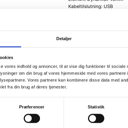
Kabeltilslutning: USB
Hovedtelefonkabel: Fast 1,
mm split mikrofon/højttale
Kompatibilitet: PC
Vægt: 200 g
Detaljer
Vores Webshop er e-mærket
ookies
Køberbeskyttelse på kr. 10.
se vores indhold og annoncer, til at vise dig funktioner til sociale
En nem og gennemskuelig 
oplysninger om din brug af vores hjemmeside med vores partnere i
Løbende kontrolleret
ysepartnere. Vores partnere kan kombinere disse data med andr
et fra din brug af deres tjenester.
Ikke på lager
Varenummer (SKU):
120152
Præferencer
Statistik
Kategori:
Gaminggrej