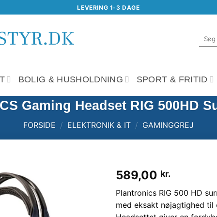
LEVERING 1-3 DAGE
Søg
efter:
T
BOLIG & HUSHOLDNING
SPORT & FRITID
S Gaming Headset RIG 500HD S
FORSIDE
/
ELEKTRONIK & IT
/
GAMINGGREJ
589,00
kr.
Tilføj til
Plantronics RIG 500 HD su
ønskeliste
med eksakt nøjagtighed til 
Headsettet giver en fordy