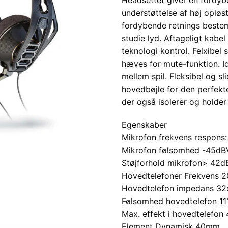
understøttelse af høj opløs
fordybende retnings bestemt
studie lyd. Aftageligt kabe
teknologi kontrol. Felxibe
hæves for mute-funktion. Idee
mellem spil. Fleksibel og 
hovedbøjle for den perfek
der også isolerer og holder
Egenskaber
Mikrofon frekvens respons:
Mikrofon følsomhed -45dB
Støjforhold mikrofon> 42d
Hovedtelefoner Frekvens 
Hovedtelefon impedans 3
Følsomhed hovedtelefon 11
Max. effekt i hovedtelefo
Element Dynamisk 40mm