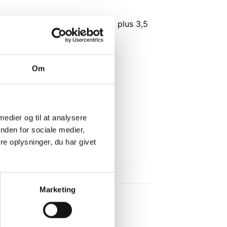
5 m kabel med 3,5 mm 4-polet plus 3,5
r y-adapter
Om
 - naturligvis!
000,-
 medier og til at analysere
handel
nden for sociale medier,
e oplysninger, du har givet
Marketing