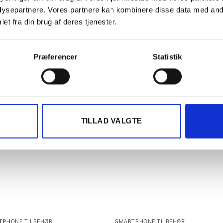
BESKRIVELSE
ANMELDELSER (0)
ysepartnere. Vores partnere kan kombinere disse data med andr
et fra din brug af deres tjenester.
ce3000
Præferencer
Statistik
Tilføj til
Tilføj t
TILLAD VALGTE
ønskeliste
ønskeli
TPHONE TILBEHØR
SMARTPHONE TILBEHØR