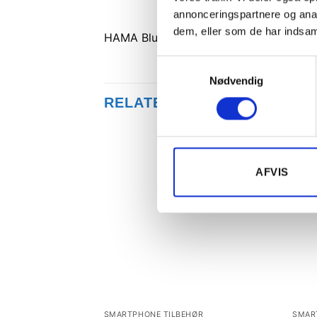
annonceringspartnere og anal
dem, eller som de har indsaml
HAMA Bluetooth Headset Mono MyVoi
Samtykkevalg
Nødvendig
RELATEREDE VARER
Tilføj til
AFVIS
ønskeliste
SMARTPHONE TILBEHØR
SMAR