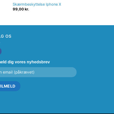
Skærmbeskyttelse Iphone X
Skærmbeskyttelse 
99,00
kr.
49,00
kr.
LG OS
meld dig vores nyhedsbrev