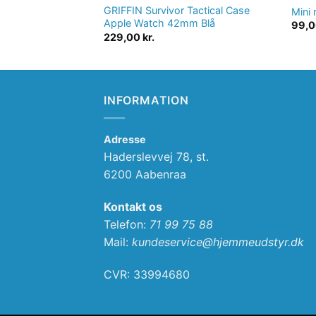
GRIFFIN Survivor Tactical Case
Mini 
Apple Watch 42mm Blå
99,
229,00
kr.
INFORMATION
Adresse
Haderslevvej 78, st.
6200 Aabenraa
Kontakt os
Telefon:
71 99 75 88
Mail:
kundeservice@hjemmeudstyr.dk
CVR: 33994680