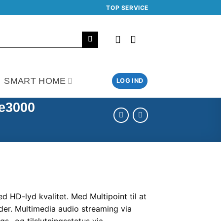
TOP SERVICE
SMART HOME
LOG IND
e3000
 HD-lyd kvalitet. Med Multipoint til at
der. Multimedia audio streaming via
s- og tilslutningsstatus via