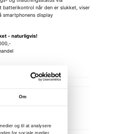
tterikontrol når den er slukket, viser
på smartphonens display
 - naturligvis!
000,-
handel
Om
 medier og til at analysere
nden for sociale medier,