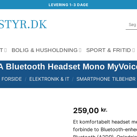
LEVERING 1-3 DAGE
Søg
efter:
T
BOLIG & HUSHOLDNING
SPORT & FRITID
 Bluetooth Headset Mono MyVoic
FORSIDE
/
ELEKTRONIK & IT
/
SMARTPHONE TILBEHØR
259,00
kr.
Tilføj til
Et komfortabelt headset med
ønskeliste
forbinde to Bluetooth-enhe
Bluetooth (A2DP). Opladning