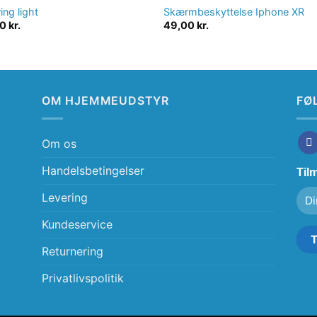
ring light
Skærmbeskyttelse Iphone XR
00
kr.
49,00
kr.
OM HJEMMEUDSTYR
FØ
Om os
Handelsbetingelser
Til
Levering
Kundeservice
Returnering
Privatlivspolitik