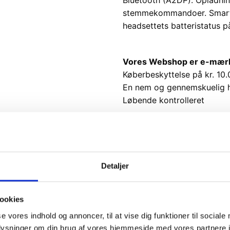
stemmekommandoer. Smart ba
headsettets batteristatus 
Vores Webshop er e-mærket
Køberbeskyttelse på kr. 10.
En nem og gennemskuelig 
Løbende kontrolleret
Ikke på lager
Varenummer (SKU):
137423
Kategori:
Smartphone tilbehør
Detaljer
ookies
se vores indhold og annoncer, til at vise dig funktioner til sociale
oplysninger om din brug af vores hjemmeside med vores partnere i