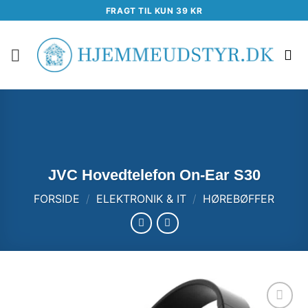
Fortsæt
FRAGT TIL KUN 39 KR
til
indhold
JVC Hovedtelefon On-Ear S30
FORSIDE
/
ELEKTRONIK & IT
/
HØREBØFFER