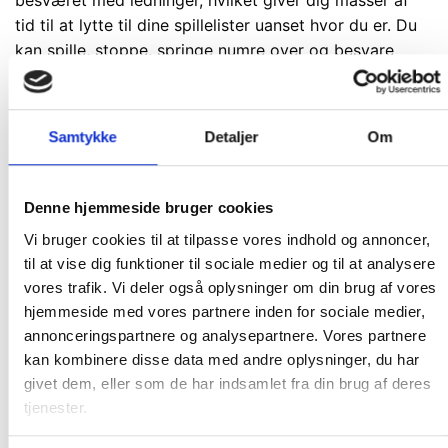
besværet med ledninger, hvilket giver dig masser af
tid til at lytte til dine spillelister uanset hvor du er. Du
kan spille, stoppe, springe numre over og besvare
opkald ved hjælp af knapperne på hovedtelefonerne.
Takket være det flade folde design passer dine
Samtykke
Detaljer
Om
hovedtelefoner pænt i tasken og kan altid være med
dig. Uanset din stil så passer HA S30BT til dig, vælg
mellem de livlige farver rød, blå, gul eller sort.
Denne hjemmeside bruger cookies
Vi bruger cookies til at tilpasse vores indhold og annoncer,
til at vise dig funktioner til sociale medier og til at analysere
Vores Webshop er e-mærket - naturligvis!
vores trafik. Vi deler også oplysninger om din brug af vores
Køberbeskyttelse på kr. 10.000,-
hjemmeside med vores partnere inden for sociale medier,
En nem og gennemskuelig handel
annonceringspartnere og analysepartnere. Vores partnere
Løbende kontrolleret
kan kombinere disse data med andre oplysninger, du har
givet dem, eller som de har indsamlet fra din brug af deres
På lager
tjenester.
JVC Hovedtelefon On-Ear S30 antal