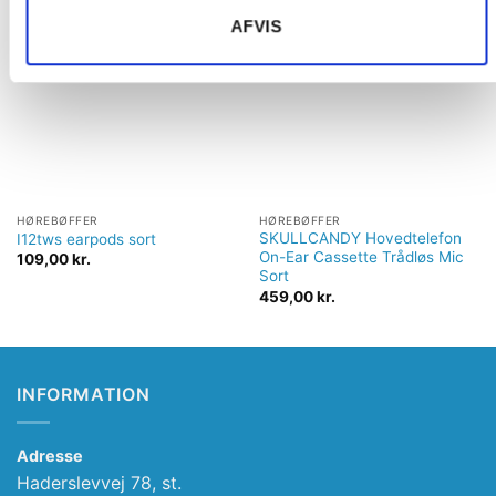
AFVIS
Tilføj til
Tilføj til
ønskeliste
ønskeliste
HØREBØFFER
HØREBØFFER
SKULLCANDY Hovedtelefon
I12tws earpods sort
On-Ear Cassette Trådløs Mic
109,00
kr.
Sort
459,00
kr.
INFORMATION
Adresse
Haderslevvej 78, st.