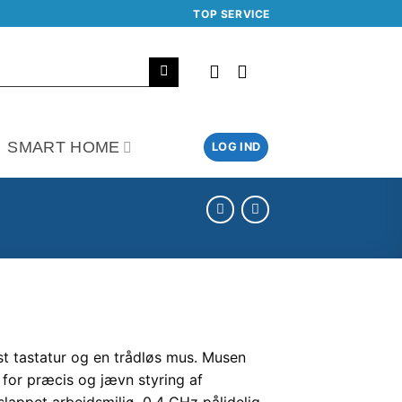
TOP SERVICE
SMART HOME
LOG IND
st tastatur og en trådløs mus. Musen
 for præcis og jævn styring af
afslappet arbejdsmiljø. 0,4 GHz pålidelig