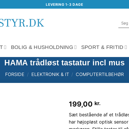
LEVERING 1-3 DAGE
Søg
efter:
T
BOLIG & HUSHOLDNING
SPORT & FRITID
HAMA trådløst tastatur incl mus
FORSIDE
/
ELEKTRONIK & IT
/
COMPUTERTILBEHØR
199,00
kr.
Tilføj til
Sæt bestående af et trådlø
ønskeliste
har højopløst optisk sensor
markøren. Stille taster til 