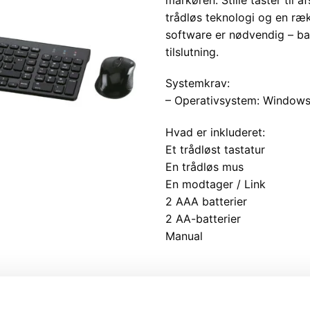
trådløs teknologi og en ræk
software er nødvendig – bar
tilslutning.
Systemkrav:
– Operativsystem: Windows 1
Hvad er inkluderet:
Et trådløst tastatur
En trådløs mus
En modtager / Link
2 AAA batterier
2 AA-batterier
Manual
Vores Webshop er e-mærket
Køberbeskyttelse på kr. 10.