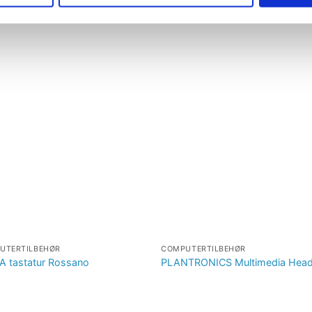
Tilføj til
Tilføj t
ønskeliste
ønskeli
UTERTILBEHØR
COMPUTERTILBEHØR
 tastatur Rossano
PLANTRONICS Multimedia Head