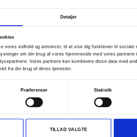
En nem og gennemskuelig 
Løbende kontrolleret
Detaljer
På lager
HAMA trådløst tastatur incl m
ookies
se vores indhold og annoncer, til at vise dig funktioner til sociale
TI
oplysninger om din brug af vores hjemmeside med vores partnere i
ysepartnere. Vores partnere kan kombinere disse data med andr
Kategori:
Computertilbehør
et fra din brug af deres tjenester.
Præferencer
Statistik
BESKRIVELSE
ANMELDELSER (0)
TILLAD VALGTE