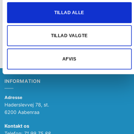
TILLAD ALLE
TILLAD VALGTE
TABLET TILBEHØR
TABLET TILBEHØR
SAMSUNG Læder Book Case
GOLLA Flip Folder Linda iPad
Stand Galaxy TAB 7
2/3rd/4th Generation
359,00
kr.
149,00
kr.
AFVIS
INFORMATION
Adresse
Haderslevvej 78, st.
6200 Aabenraa
Kontakt os
Telefon:
71 99 75 88