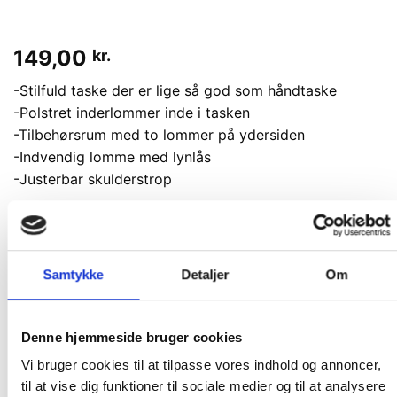
149,00
kr.
-Stilfuld taske der er lige så god som håndtaske
-Polstret inderlommer inde i tasken
-Tilbehørsrum med to lommer på ydersiden
-Indvendig lomme med lynlås
-Justerbar skulderstrop
Vores Webshop er e-mærket - naturligvis!
Køberbeskyttelse på kr. 10.000,-
Samtykke
Detaljer
Om
En nem og gennemskuelig handel
Løbende kontrolleret
Denne hjemmeside bruger cookies
Ikke på lager
Vi bruger cookies til at tilpasse vores indhold og annoncer,
Varenummer (SKU):
600880
til at vise dig funktioner til sociale medier og til at analysere