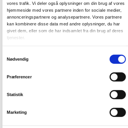
Kategori:
Tablet tilbehør
vores trafik. Vi deler også oplysninger om din brug af vores
hjemmeside med vores partnere inden for sociale medier,
annonceringspartnere og analysepartnere. Vores partnere
kan kombinere disse data med andre oplysninger, du har
givet dem, eller som de har indsamlet fra din brug af deres
BESKRIVELSE
tjenester.
ANMELDELSER (0)
Samtykkevalg
Nødvendig
GOLLA Messenger Taske COOPER 11″ Netbooks
&Tablet PCs Sort G1290
Præferencer
RELATEREDE VARER
Statistik
Marketing
Tilføj til
Tilføj til
ønskeliste
ønskeliste