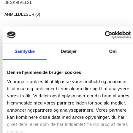
BESKRIVELSE
ANMELDELSER (0)
Ægte europæisk lammeskind som primært kommer fra
Tyskland og Holland. Lammeskindet er produceret i
højt kvalitet. I et Lækkert blødt design, der giver et
nordisk look, som passer rigtig godt i det danske
Samtykke
Detaljer
Om
hjem.
Det er kun din fantasi der sætter grænsen for brugen
Denne hjemmeside bruger cookies
af skind i din indretning. Du kan lægge det I sofaen,
Vi bruger cookies til at tilpasse vores indhold og annoncer,
bruge det i din yndlings lænestol, på væggene eller på
til at vise dig funktioner til sociale medier og til at analysere
gulvet i soveværelset for ikke, at få kolde fødder når
vores trafik. Vi deler også oplysninger om din brug af vores
du står ud af sengen.
hjemmeside med vores partnere inden for sociale medier,
annonceringspartnere og analysepartnere. Vores partnere
Uanset hvor du bruger dit lammeskind er du
kan kombinere disse data med andre oplysninger, du har
garanteret en stemning der indbyder til hyggelige
givet dem, eller som de har indsamlet fra din brug af deres
stunder, og det sikre at du ikke fryser på kolde dage,
tjenester.