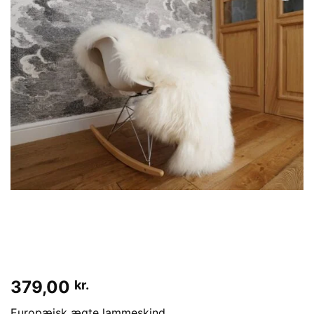
Tilføj til
ønskeliste
379,00
kr.
Europæisk ægte lammeskind