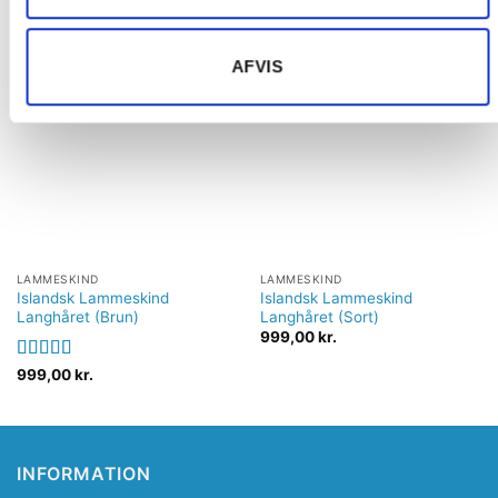
RELATEREDE VARER
AFVIS
Tilføj til
Tilføj til
ønskeliste
ønskeliste
LAMMESKIND
LAMMESKIND
Islandsk Lammeskind
Islandsk Lammeskind
Langhåret (Brun)
Langhåret (Sort)
999,00
kr.
Vurderet
999,00
kr.
4.00
ud af
5
INFORMATION