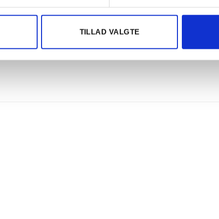
spiller
TILLAD VALGTE
Tilføj til
Tilføj t
ønskeliste
ønskeli