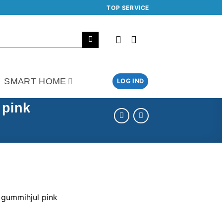
TOP SERVICE
SMART HOME
LOG IND
 pink
 gummihjul pink