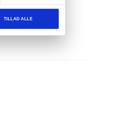
TILLAD ALLE
il
Tilføj til
ste
ønskeliste