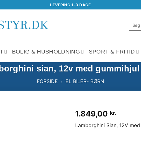
LEVERING 1-3 DAGE
Søg
efter:
T
BOLIG & HUSHOLDNING
SPORT & FRITID
orghini sian, 12v med gummihjul
FORSIDE
/
EL BILER- BØRN
1.849,00
kr.
Tilføj til
Lamborghini Sian, 12V med
ønskeliste