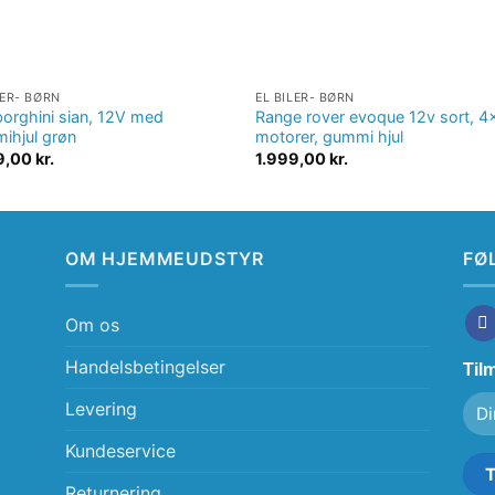
LER- BØRN
EL BILER- BØRN
orghini sian, 12V med
Range rover evoque 12v sort, 4
ihjul grøn
motorer, gummi hjul
9,00
kr.
1.999,00
kr.
OM HJEMMEUDSTYR
FØ
Om os
Handelsbetingelser
Til
Levering
Kundeservice
Returnering