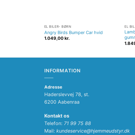
EL BILER- BØRN
EL BI
Lamb
Angry Birds Bumper Car hvid
gumm
1.049,00
kr.
1.84
INFORMATION
Adresse
Haderslevvej 78, st.
6200 Aabenraa
Kontakt os
Telefon:
71 99 75 88
Mail:
kundeservice@hjemmeudstyr.dk