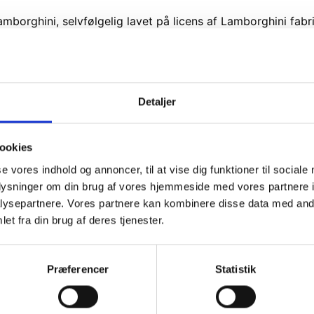
mborghini, selvfølgelig lavet på licens af Lamborghini fabri
n stor fordel, da en voksen har mulighed for at have kontro
 så barnet kan høre sin favorit musik.
Detaljer
ookies
se vores indhold og annoncer, til at vise dig funktioner til sociale
oplysninger om din brug af vores hjemmeside med vores partnere i
ysepartnere. Vores partnere kan kombinere disse data med andr
et fra din brug af deres tjenester.
Præferencer
Statistik