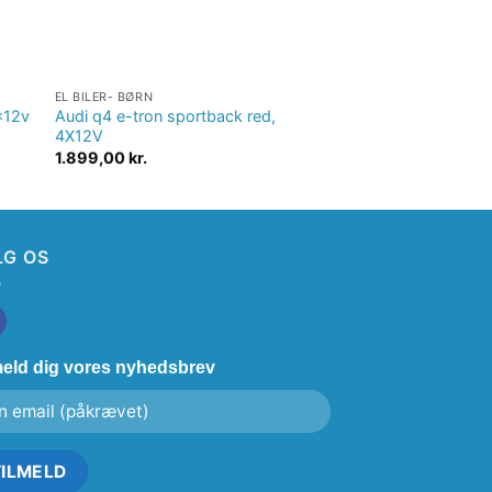
EL BILER- BØRN
EL BILER- BØRN
x12v
Audi q4 e-tron sportback red,
Audi RS6 rød, 12V,
4X12V
1.679,00
kr.
1.899,00
kr.
LG OS
meld dig vores nyhedsbrev