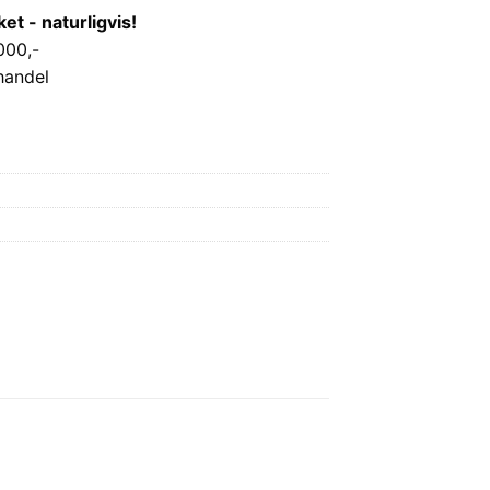
 - naturligvis!
000,-
handel