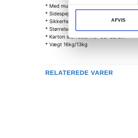
* Med mulighed for tilslutning af MP3 af
* Sidespejle
AFVIS
* Sikkerhedssele
* Størrelse: 108x62x40 cm
* Karton størrelse: 110x58x32 cm
* Vægt 16kg/13kg
RELATEREDE VARER
Tilføj til
ønskeliste