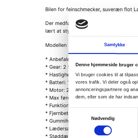
Bilen for feinschmecker, suveræn flot La
Der medfølger en fjernbetjening som er e
lært at styre bilen.
Modellen har kørelys samt MP3 indgang,
Samtykke
* Anbefalet alder: +3
Denne hjemmeside bruger c
* Gear: 2 fremadgående og bakgear
* Hastighed: 3-5 km i timen
Vi bruger cookies til at tilpas
* Batteri: 12V
vores trafik. Vi deler også 
annonceringspartnere og anal
* Motor: 2x12V
dem, eller som de har indsaml
* Max førervægt: 25kg
* Funktion: Lys, lyd og musik
Samtykkevalg
* Fjernbetjening 2.4GHz
Nødvendig
* Gummihjul
* Lædersæde
* Støddæmper foran