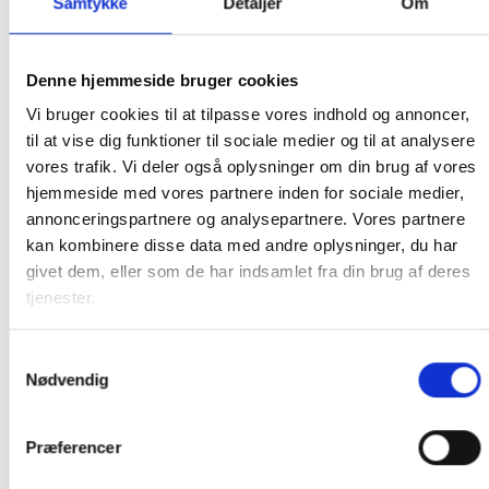
Samtykke
Detaljer
Om
Vores billige mundbind er lavet af materialer der ikke
nedsætter muligheden for at trække vejret ordentligt.
Selvom vores type 2R masker er lavet i tre lag,
Denne hjemmeside bruger cookies
nedsætter den ikke dette, fordi den kun frasorterer
Vi bruger cookies til at tilpasse vores indhold og annoncer,
store partikler som spyt. Du vil altså sagtens kunne
til at vise dig funktioner til sociale medier og til at analysere
bruge masken på løbeturen, på de varme dage i
vores trafik. Vi deler også oplysninger om din brug af vores
offentlig transport og lignende. Hvis du oplever
hjemmeside med vores partnere inden for sociale medier,
problemer, bør du kontakte din læge.
annonceringspartnere og analysepartnere. Vores partnere
kan kombinere disse data med andre oplysninger, du har
Brug altid troværdige kilder når du skal lede efter
givet dem, eller som de har indsamlet fra din brug af deres
information om brug af mundbind, masker og andre
tjenester.
former for beskyttelse.
Husk også at acceptere når andre folk bruger
Samtykkevalg
Nødvendig
mundbind. Det kan være de har nedsat immunforsvar,
skal besøge en ældre slægtning, eller bare vælger at
bruge mundbindet for at beskytte sig selv og sine
Præferencer
medmennesker. Det er den letteste måde at undgå