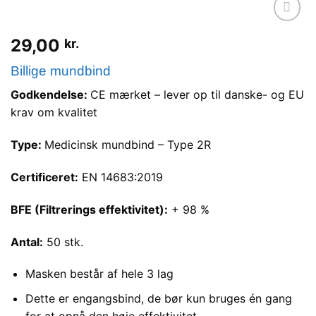
Tilføj til
29,00
kr.
ønskeliste
Billige mundbind
Godkendelse:
CE mærket – lever op til danske- og EU
krav om kvalitet
Type:
Medicinsk mundbind – Type 2R
Certificeret:
EN 14683:2019
BFE (Filtrerings effektivitet):
+ 98 %
Antal:
50 stk.
Masken består af hele 3 lag
Dette er engangsbind, de bør kun bruges én gang
for at opnå den høje effektivitet.