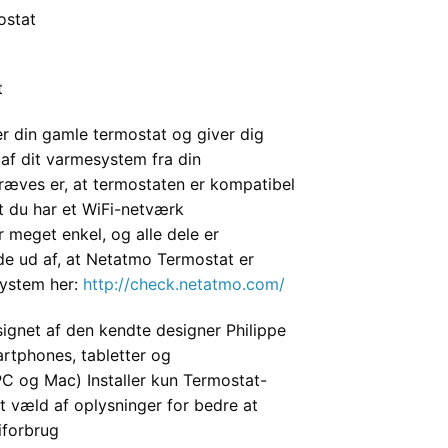
ostat
t
r din gamle termostat og giver dig
 af dit varmesystem fra din
ræves er, at termostaten er kompatibel
 du har et WiFi-netværk
r meget enkel, og alle dele er
nde ud af, at Netatmo Termostat er
ystem her:
http://check.netatmo.com/
gnet af den kendte designer Philippe
artphones, tabletter og
PC og Mac) Installer kun Termostat-
et væld af oplysninger for bedre at
iforbrug