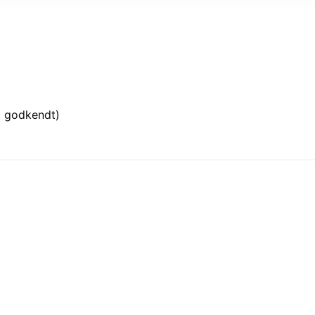
 godkendt)
Tilføj til
Tilføj t
ønskeliste
ønskeli