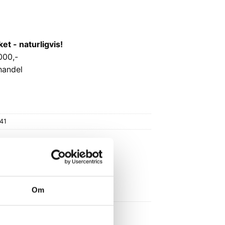
 - naturligvis!
000,-
handel
41
Om