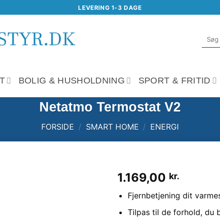
LEVERING 1-3 DAGE
Søg
efter:
T
BOLIG & HUSHOLDNING
SPORT & FRITID
Netatmo Termostat V2
FORSIDE
/
SMART HOME
/
ENERGI
1.169,00
kr.
Tilføj til
Fjernbetjening dit varm
ønskeliste
Tilpas til de forhold, du b