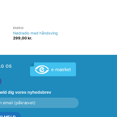
ENERGI
ENERGI
Nødradio med håndsving
Udendørs solcelle
299,00
kr.
199,00
kr.
LG OS
meld dig vores nyhedsbrev