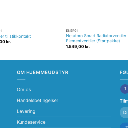
I
ENERGI
Netatmo Smart Radiatorventiler
er til stikkontakt
Elementventiler (Startpakke)
,00
kr.
1.549,00
kr.
OM HJEMMEUDSTYR
FØ
Om os
Handelsbetingelser
Til
Levering
Kundeservice