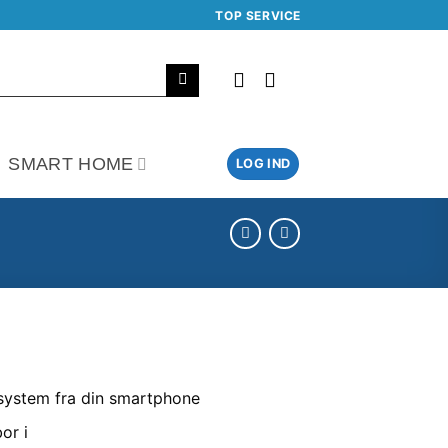
TOP SERVICE
SMART HOME
LOG IND
esystem fra din smartphone
or i