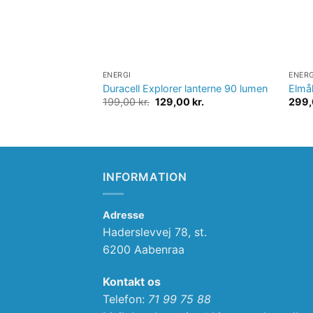
ENERGI
ENERG
Duracell Explorer lanterne 90 lumen
Elmål
Original
Current
199,00
kr.
129,00
kr.
299
price
price
was:
is:
199,00 kr..
129,00 kr..
INFORMATION
Adresse
Haderslevvej 78, st.
6200 Aabenraa
Kontakt os
Telefon:
71 99 75 88