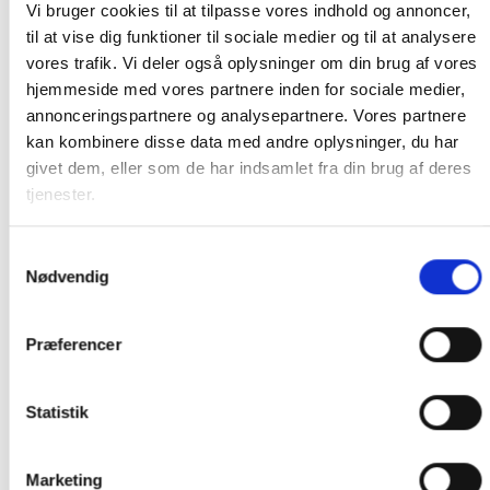
Vi bruger cookies til at tilpasse vores indhold og annoncer,
Batteri indikator
til at vise dig funktioner til sociale medier og til at analysere
vores trafik. Vi deler også oplysninger om din brug af vores
Fjernbetjening 2.4GHz
hjemmeside med vores partnere inden for sociale medier,
Læder sæde
annonceringspartnere og analysepartnere. Vores partnere
Gummihjul
kan kombinere disse data med andre oplysninger, du har
givet dem, eller som de har indsamlet fra din brug af deres
Sidespejle
tjenester.
Sikkerhedssele
Max vægt 30kg
Samtykkevalg
Nødvendig
Størrelse: 108,5 x 63 x 51,5 cm
Præferencer
Statistik
RELATEREDE VARER
Marketing