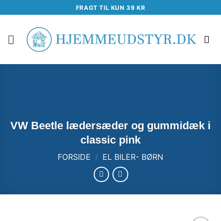
Fortsæt
FRAGT TIL KUN 39 KR
til
indhold
VW Beetle lædersæder og gummidæk i
classic pink
FORSIDE
/
EL BILER- BØRN