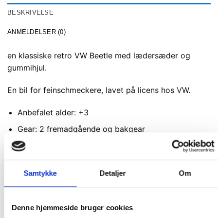
BESKRIVELSE
ANMELDELSER (0)
en klassiske retro VW Beetle med lædersæder og
gummihjul.
En bil for feinschmeckere, lavet på licens hos VW.
Anbefalet alder: +3
Gear: 2 fremadgående og bakgear
Hastighed: 3-5 km i timen
Batteri: 12V7A
Samtykke
Detaljer
Om
Motor: 2 x 12V
Funktion: Lys, lyd og musik
Denne hjemmeside bruger cookies
Volumenknap