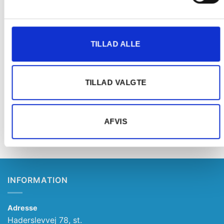
Tilføj til
Tilføj til
ønskeliste
ønskeliste
TILLAD ALLE
TILLAD VALGTE
EL BILER- BØRN
EL BILER- BØRN
Mercedes GLC 63S Coupe
Azeno 12V SUV Police med
Sort 12volt, 4x12v motorer,
gummidæk
AFVIS
2x12v batteri
1.499,00
kr.
3.499,00
kr.
INFORMATION
Adresse
Haderslevvej 78, st.