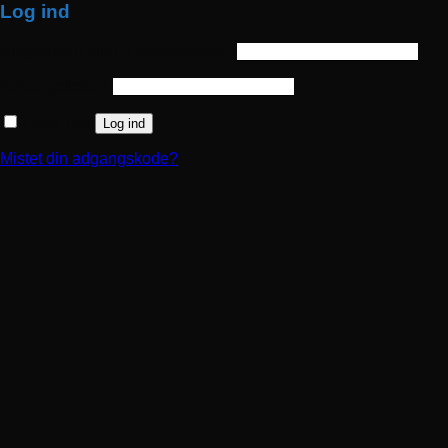
Log ind
Brugernavn eller e-mailadresse
*
Påkrævet
Adgangskode
*
Påkrævet
Husk mig
Log ind
Mistet din adgangskode?