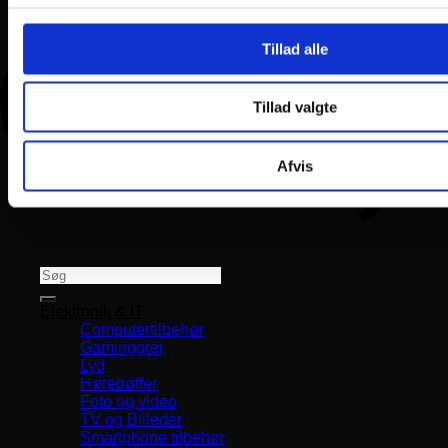
Tillad alle
Tillad valgte
Afvis
Copyright 2026 ©
CVR 33994680
Søg
efter:
Elektronik & IT
Computertilbehør
Gaminggrej
Lyd
Hørebøffer
Foto og video
TV og Billeder
Smartphone tilbehør