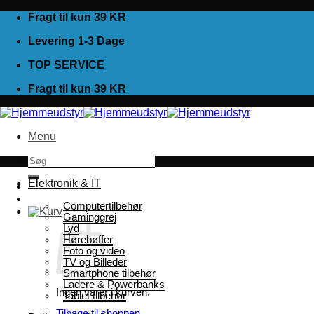
Fortsæt
Fragt til kun 39 KR
til
Levering 1-3 Dage
indhold
TOP SERVICE
Fragt til kun 39 KR
Menu
Søg
efter:
Elektronik & IT
Computertilbehør
Gaminggrej
Lyd
Hørebøffer
Foto og video
TV og Billeder
Smartphone tilbehør
Ladere & Powerbanks
Ingen varer i kurven.
Tablet tilbehør
Tilbage til shoppen