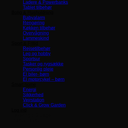
Ladere & Powerbanks
Tablet tilbehør
Bolig & Husholdning
Babyalarm
Rengøring
Køkken tilbehør
Overvågning
Lammeskind
Sport & Fritid
Rejsetilbehør
Leg og hobby
Sportsur
Tasker og rygsække
Personlig pleje
El biler- børn
El motorcykel – børn
Smart home
Energi
Sikkerhed
Vejrstation
Click & Grow Garden
Log ind
Levering 1-3 Dage
TOP SERVICE