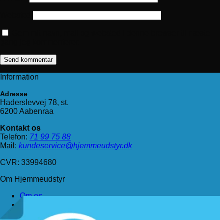
Websted
Gem mit navn, mail og websted i denne browser til næste
gang jeg kommenterer.
Information
Adresse
Haderslevvej 78, st.
6200 Aabenraa
Kontakt os
Telefon:
71 99 75 88
Mail:
kundeservice@hjemmeudstyr.dk
CVR: 33994680
Om Hjemmeudstyr
Om os
Handelsbetingelser
Levering