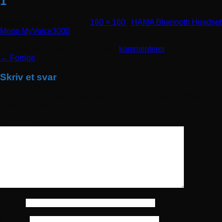
1
Udgivet
april 2, 2018
den
160 × 160
i
HAMA Bluetooth Headset
Mono MyVoice3000
Trackbacks er lukket, men du kan
kommenterer
.
←
Forrige
Skriv et svar
Din e-mailadresse vil ikke blive publiceret.
Krævede felter er
markeret med
*
Kommentar
*
Navn
*
E-mail
*