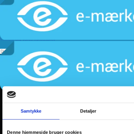
Levering
Kundeservice
Returnering
Privatlivspolitik
Følg os
Tilmeld dig vores nyhedsbrev
Samtykke
Detaljer
Denne hjemmeside bruger cookies