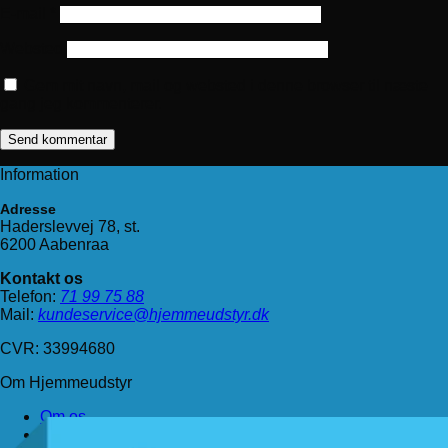
E-mail
*
Websted
Gem mit navn, mail og websted i denne browser til næste
gang jeg kommenterer.
Information
Adresse
Haderslevvej 78, st.
6200 Aabenraa
Kontakt os
Telefon:
71 99 75 88
Mail:
kundeservice@hjemmeudstyr.dk
CVR: 33994680
Om Hjemmeudstyr
Om os
Handelsbetingelser