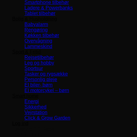
Smartphone tilbehør
Ladere & Powerbanks
Tablet tilbehør
Bolig & Husholdning
Babyalarm
Rengøring
Køkken tilbehør
Overvågning
Lammeskind
Sport & Fritid
Rejsetilbehør
Leg og hobby
Sportsur
Tasker og rygsække
Personlig pleje
El biler- børn
El motorcykel – børn
Smart home
Energi
Sikkerhed
Vejrstation
Click & Grow Garden
Log ind
Levering 1-3 Dage
TOP SERVICE