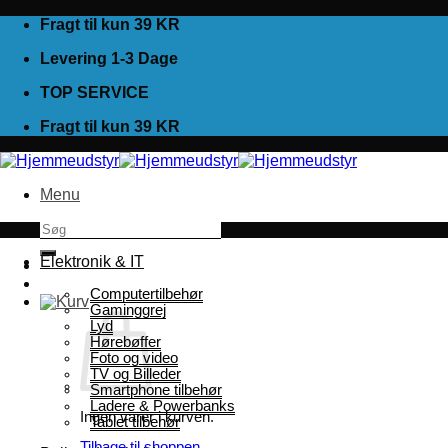
Fortsæt
Fragt til kun 39 KR
til
Levering 1-3 Dage
indhold
TOP SERVICE
Fragt til kun 39 KR
Menu
Søg
efter:
Elektronik & IT
Computertilbehør
Gaminggrej
Lyd
Hørebøffer
Foto og video
TV og Billeder
Smartphone tilbehør
Ladere & Powerbanks
Ingen varer i kurven.
Tablet tilbehør
Tilbage til shoppen