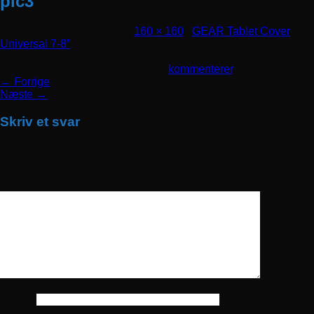
pic3
Udgivet
april 13, 2018
den
160 × 160
i
GEAR Tablet Cover
Universal 7-8”
Trackbacks er lukket, men du kan
kommenterer
.
←
Forrige
Næste
→
Skriv et svar
Din e-mailadresse vil ikke blive publiceret.
Krævede felter er
markeret med
*
Kommentar
*
Navn
*