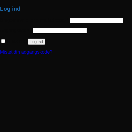
Log ind
Påkrævet
Brugernavn eller e-mailadresse
*
Påkrævet
Adgangskode
*
Husk mig
Log ind
Mistet din adgangskode?