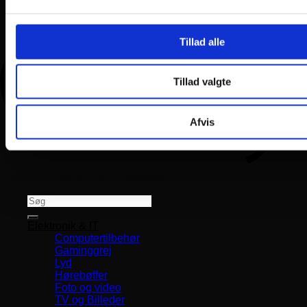
Tillad alle
Tillad valgte
Afvis
Copyright 2026 ©
CVR 33994680
Søg
efter:
Elektronik & IT
Computertilbehør
Gaminggrej
Lyd
Hørebøffer
Foto og video
TV og Billeder