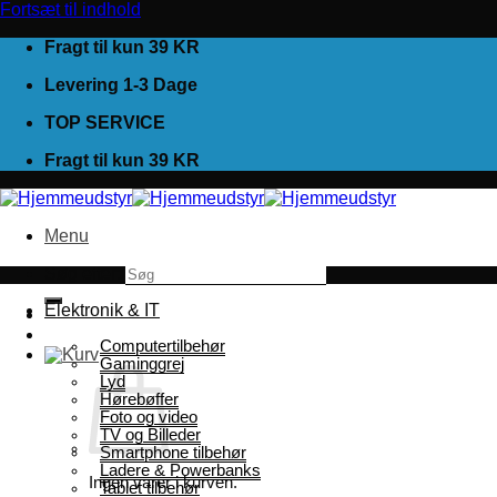
Fortsæt til indhold
Fragt til kun 39 KR
Levering 1-3 Dage
TOP SERVICE
Fragt til kun 39 KR
Menu
Søg efter:
Elektronik & IT
Computertilbehør
Gaminggrej
Lyd
Hørebøffer
Foto og video
TV og Billeder
Smartphone tilbehør
Ladere & Powerbanks
Ingen varer i kurven.
Tablet tilbehør