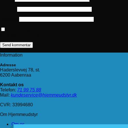
E-mail
*
Websted
Gem mit navn, mail og websted i denne browser til næste
gang jeg kommenterer.
Information
Adresse
Haderslevvej 78, st.
6200 Aabenraa
Kontakt os
Telefon:
71 99 75 88
Mail:
kundeservice@hjemmeudstyr.dk
CVR: 33994680
Om Hjemmeudstyr
Om os