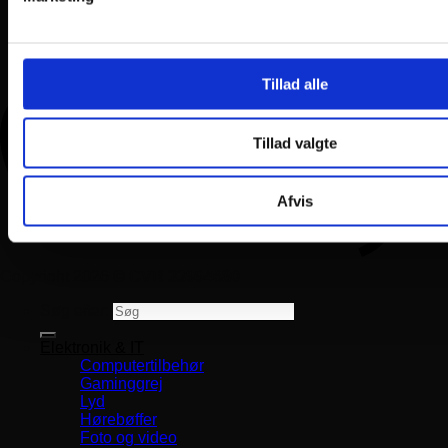
Tillad alle
Tillad valgte
Afvis
Copyright 2026 ©
CVR 33994680
Søg efter:
Elektronik & IT
Computertilbehør
Gaminggrej
Lyd
Hørebøffer
Foto og video