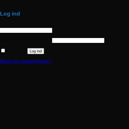
TOP SERVICE
Log ind
Brugernavn eller e-mailadresse
*
Påkrævet
Adgangskode
*
Påkrævet
Husk mig
Log ind
Mistet din adgangskode?