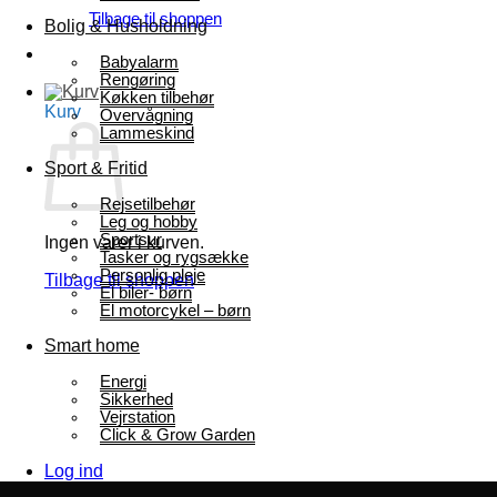
Tilbage til shoppen
Bolig & Husholdning
Babyalarm
Rengøring
Køkken tilbehør
Kurv
Overvågning
Lammeskind
Sport & Fritid
Rejsetilbehør
Leg og hobby
Sportsur
Ingen varer i kurven.
Tasker og rygsække
Personlig pleje
Tilbage til shoppen
El biler- børn
El motorcykel – børn
Smart home
Energi
Sikkerhed
Vejrstation
Click & Grow Garden
Log ind