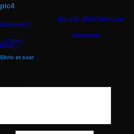
pic4
Udgivet
april 13, 2018
den
160 × 160
i
GEAR Tablet Cover
Universal 7-8”
Trackbacks er lukket, men du kan
kommenterer
.
←
Forrige
Næste
→
Skriv et svar
Din e-mailadresse vil ikke blive publiceret.
Krævede felter er
markeret med
*
Kommentar
*
Navn
*