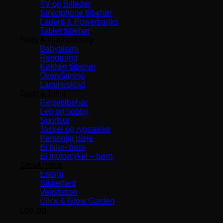
TV og Billeder
Smartphone tilbehør
Ladere & Powerbanks
Tablet tilbehør
Bolig & Husholdning
Babyalarm
Rengøring
Køkken tilbehør
Overvågning
Lammeskind
Sport & Fritid
Rejsetilbehør
Leg og hobby
Sportsur
Tasker og rygsække
Personlig pleje
El biler- børn
El motorcykel – børn
Smart home
Energi
Sikkerhed
Vejrstation
Click & Grow Garden
Log ind
Levering 1-3 Dage