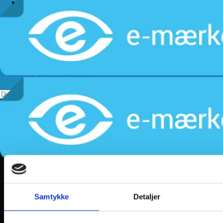
Handelsbetingelser
Levering
Kundeservice
Returnering
Privatlivspolitik
Følg os
Tilmeld dig vores nyhedsbrev
Samtykke
Detaljer