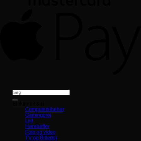
Copyright 2026 ©
CVR 33994680
Søg
efter:
Elektronik & IT
Computertilbehør
Gaminggrej
Lyd
Hørebøffer
Foto og video
TV og Billeder