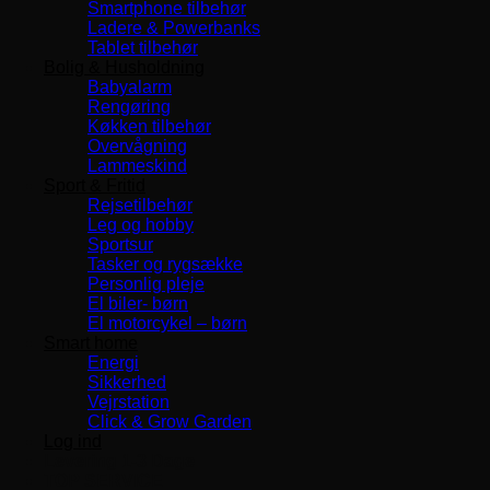
Smartphone tilbehør
Ladere & Powerbanks
Tablet tilbehør
Bolig & Husholdning
Babyalarm
Rengøring
Køkken tilbehør
Overvågning
Lammeskind
Sport & Fritid
Rejsetilbehør
Leg og hobby
Sportsur
Tasker og rygsække
Personlig pleje
El biler- børn
El motorcykel – børn
Smart home
Energi
Sikkerhed
Vejrstation
Click & Grow Garden
Log ind
Levering 1-3 Dage
TOP SERVICE