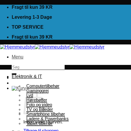
Fortsæt
Fragt til kun 39 KR
til
Levering 1-3 Dage
indhold
TOP SERVICE
Fragt til kun 39 KR
Menu
Søg
efter:
Elektronik & IT
Computertilbehør
Gaminggrej
Lyd
Hørebøffer
Foto og video
TV og Billeder
Smartphone tilbehør
Ladere & Powerbanks
Ingen varer i kurven.
Tablet tilbehør
Tilbage til shoppen