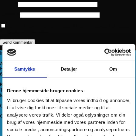
E-mail
*
Websted
Gem mit navn, mail og websted i denne browser til næste
gang jeg kommenterer.
Information
Adresse
Haderslevvej 78, st.
Samtykke
Detaljer
Om
6200 Aabenraa
Kontakt os
Telefon:
71 99 75 88
Denne hjemmeside bruger cookies
Mail:
kundeservice@hjemmeudstyr.dk
Vi bruger cookies til at tilpasse vores indhold og annoncer,
CVR: 33994680
til at vise dig funktioner til sociale medier og til at
analysere vores trafik. Vi deler også oplysninger om din
Om Hjemmeudstyr
brug af vores hjemmeside med vores partnere inden for
Om os
sociale medier, annonceringspartnere og analysepartnere.
Handelsbetingelser