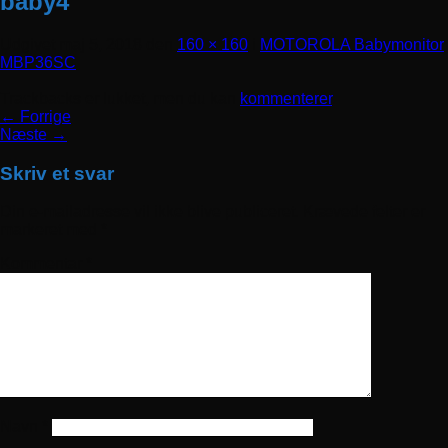
baby4
Udgivet
maj 5, 2018
den
160 × 160
i
MOTOROLA Babymonitor
MBP36SC
Trackbacks er lukket, men du kan
kommenterer
.
←
Forrige
Næste
→
Skriv et svar
Din e-mailadresse vil ikke blive publiceret.
Krævede felter er
markeret med
*
Kommentar
*
Navn
*