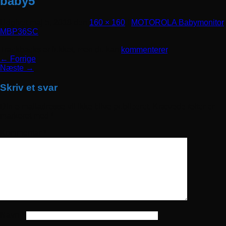
baby5
Udgivet
maj 5, 2018
den
160 × 160
i
MOTOROLA Babymonitor
MBP36SC
Trackbacks er lukket, men du kan
kommenterer
.
←
Forrige
Næste
→
Skriv et svar
Din e-mailadresse vil ikke blive publiceret.
Krævede felter er
markeret med
*
Kommentar
*
Navn
*