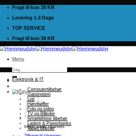
Fortsæt
Fragt til kun 39 KR
til
Levering 1-3 Dage
indhold
TOP SERVICE
Fragt til kun 39 KR
Menu
Søg
efter:
Elektronik & IT
Computertilbehør
Gaminggrej
Lyd
Hørebøffer
Foto og video
TV og Billeder
Smartphone tilbehør
Ladere & Powerbanks
Ingen varer i kurven.
Tablet tilbehør
Tilbage til shoppen