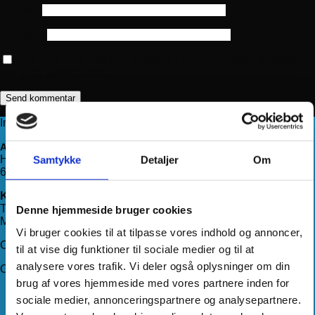
E-mail
*
Websted
Gem mit navn, mail og websted i denne browser til næste
gang jeg kommenterer.
Information
Adresse
Haderslevvej 78, st.
Samtykke
Detaljer
Om
6200 Aabenraa
Kontakt os
Telefon:
71 99 75 88
Denne hjemmeside bruger cookies
Mail:
kundeservice@hjemmeudstyr.dk
Vi bruger cookies til at tilpasse vores indhold og annoncer,
CVR: 33994680
til at vise dig funktioner til sociale medier og til at
analysere vores trafik. Vi deler også oplysninger om din
Om Hjemmeudstyr
brug af vores hjemmeside med vores partnere inden for
Om os
sociale medier, annonceringspartnere og analysepartnere.
Handelsbetingelser