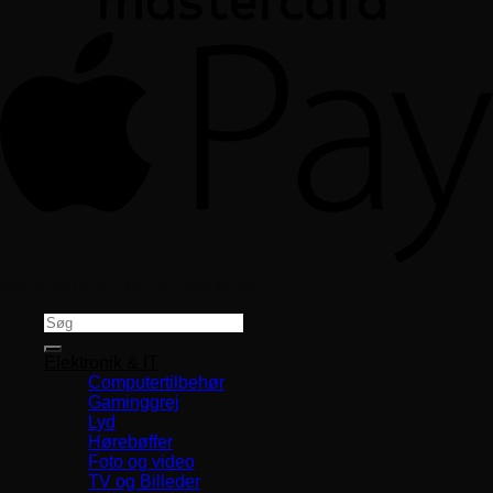
Copyright 2026 ©
CVR 33994680
Søg
efter:
Elektronik & IT
Computertilbehør
Gaminggrej
Lyd
Hørebøffer
Foto og video
TV og Billeder