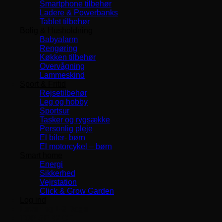
Smartphone tilbehør
Ladere & Powerbanks
Tablet tilbehør
Bolig & Husholdning
Babyalarm
Rengøring
Køkken tilbehør
Overvågning
Lammeskind
Sport & Fritid
Rejsetilbehør
Leg og hobby
Sportsur
Tasker og rygsække
Personlig pleje
El biler- børn
El motorcykel – børn
Smart home
Energi
Sikkerhed
Vejrstation
Click & Grow Garden
Log ind
Levering 1-3 Dage
TOP SERVICE