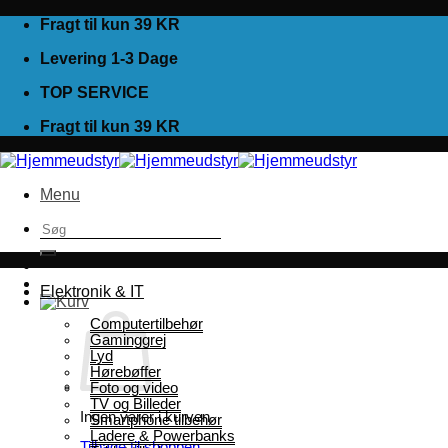
Fortsæt
Fragt til kun 39 KR
til
Levering 1-3 Dage
indhold
TOP SERVICE
Fragt til kun 39 KR
Menu
Søg
efter:
Elektronik & IT
Computertilbehør
Gaminggrej
Lyd
Hørebøffer
Foto og video
TV og Billeder
Ingen varer i kurven.
Smartphone tilbehør
Ladere & Powerbanks
Tilbage til shoppen