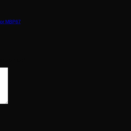
or MBP67
arkeret med
*