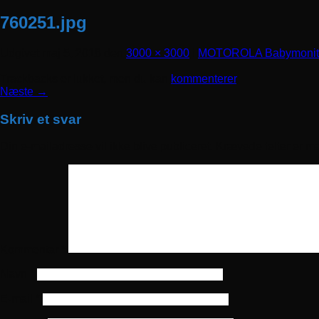
760251.jpg
Udgivet
maj 5, 2018
den
3000 × 3000
i
MOTOROLA Babymonit
Trackbacks er lukket, men du kan
kommenterer
.
Næste
→
Skriv et svar
Din e-mailadresse vil ikke blive publiceret.
Krævede felter er m
Kommentar
*
Navn
*
E-mail
*