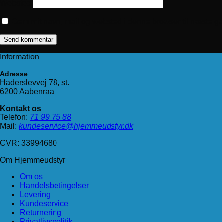
Websted
Gem mit navn, mail og websted i denne browser til næste g
Information
Adresse
Haderslevvej 78, st.
6200 Aabenraa
Kontakt os
Telefon:
71 99 75 88
Mail:
kundeservice@hjemmeudstyr.dk
CVR: 33994680
Om Hjemmeudstyr
Om os
Handelsbetingelser
Levering
Kundeservice
Returnering
Privatlivspolitik