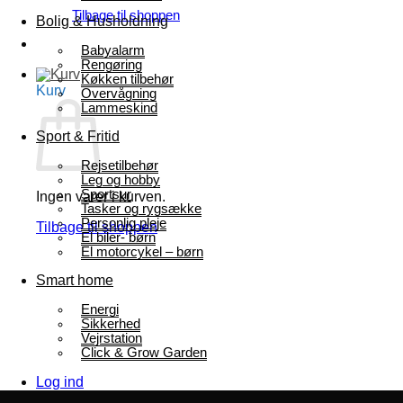
Tilbage til shoppen
Bolig & Husholdning
Babyalarm
Rengøring
Køkken tilbehør
Kurv
Overvågning
Lammeskind
Sport & Fritid
Rejsetilbehør
Leg og hobby
Sportsur
Ingen varer i kurven.
Tasker og rygsække
Personlig pleje
Tilbage til shoppen
El biler- børn
El motorcykel – børn
Smart home
Energi
Sikkerhed
Vejrstation
Click & Grow Garden
Log ind