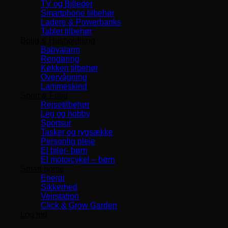
TV og Billeder
Smartphone tilbehør
Ladere & Powerbanks
Tablet tilbehør
Bolig & Husholdning
Babyalarm
Rengøring
Køkken tilbehør
Overvågning
Lammeskind
Sport & Fritid
Rejsetilbehør
Leg og hobby
Sportsur
Tasker og rygsække
Personlig pleje
El biler- børn
El motorcykel – børn
Smart home
Energi
Sikkerhed
Vejrstation
Click & Grow Garden
Log ind
Levering 1-3 Dage