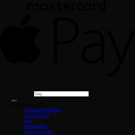
Copyright 2026 ©
CVR 33994680
Søg efter:
Elektronik & IT
Computertilbehør
Gaminggrej
Lyd
Hørebøffer
Foto og video