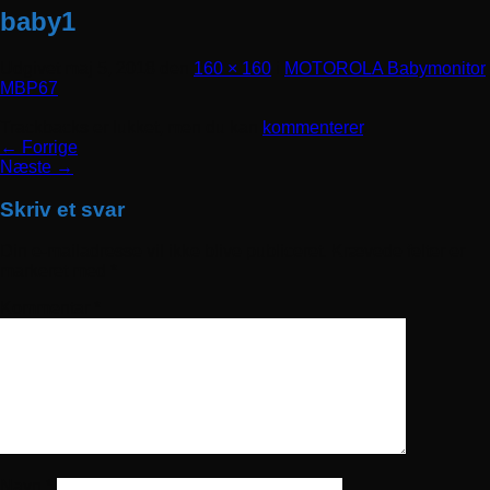
baby1
Udgivet
maj 5, 2018
den
160 × 160
i
MOTOROLA Babymonitor
MBP67
Trackbacks er lukket, men du kan
kommenterer
.
←
Forrige
Næste
→
Skriv et svar
Din e-mailadresse vil ikke blive publiceret.
Krævede felter er
markeret med
*
Kommentar
*
Navn
*