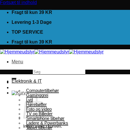
Fortsæt til indhold
Fragt til kun 39 KR
Levering 1-3 Dage
TOP SERVICE
Fragt til kun 39 KR
Menu
Søg efter:
Elektronik & IT
Computertilbehør
Gaminggrej
Lyd
Hørebøffer
Foto og video
TV og Billeder
Smartphone tilbehør
Ladere & Powerbanks
Ingen varer i kurven.
Tablet tilbehør