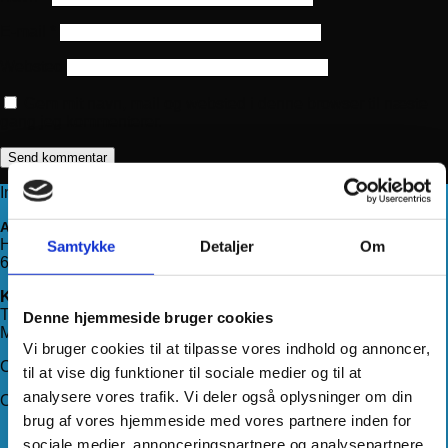
E-mail
*
Websted
Gem mit navn, mail og websted i denne browser til næste
gang jeg kommenterer.
Information
Adresse
Haderslevvej 78, st.
Samtykke
Detaljer
Om
6200 Aabenraa
Kontakt os
Telefon:
71 99 75 88
Denne hjemmeside bruger cookies
Mail:
kundeservice@hjemmeudstyr.dk
Vi bruger cookies til at tilpasse vores indhold og annoncer,
CVR: 33994680
til at vise dig funktioner til sociale medier og til at
analysere vores trafik. Vi deler også oplysninger om din
Om Hjemmeudstyr
brug af vores hjemmeside med vores partnere inden for
Om os
sociale medier, annonceringspartnere og analysepartnere.