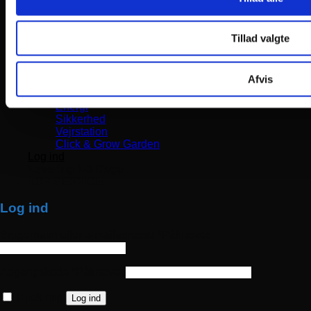
Rejsetilbehør
Leg og hobby
Sportsur
Tillad valgte
Tasker og rygsække
Personlig pleje
El biler- børn
Afvis
El motorcykel – børn
Smart home
Energi
Sikkerhed
Vejrstation
Click & Grow Garden
Log ind
Levering 1-3 Dage
TOP SERVICE
Log ind
Brugernavn eller e-mailadresse
*
Påkrævet
Adgangskode
*
Påkrævet
Husk mig
Log ind