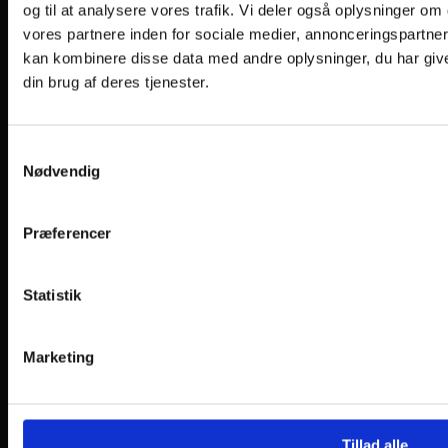
og til at analysere vores trafik. Vi deler også oplysninger 
vores partnere inden for sociale medier, annonceringspartne
kan kombinere disse data med andre oplysninger, du har give
Copyright 2026 ©
CVR 33994680
din brug af deres tjenester.
Søg efter:
Samtykkevalg
Elektronik & IT
Computertilbehør
Nødvendig
Gaminggrej
Lyd
Hørebøffer
Præferencer
Foto og video
TV og Billeder
Smartphone tilbehør
Statistik
Ladere & Powerbanks
Tablet tilbehør
Bolig & Husholdning
Babyalarm
Marketing
Rengøring
Køkken tilbehør
Overvågning
Lammeskind
Sport & Fritid
Tillad alle