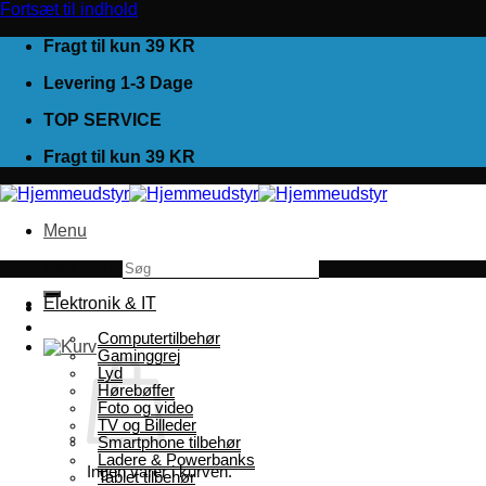
Fortsæt til indhold
Fragt til kun 39 KR
Levering 1-3 Dage
TOP SERVICE
Fragt til kun 39 KR
Menu
Søg efter:
Elektronik & IT
Computertilbehør
Gaminggrej
Lyd
Hørebøffer
Foto og video
TV og Billeder
Smartphone tilbehør
Ladere & Powerbanks
Ingen varer i kurven.
Tablet tilbehør