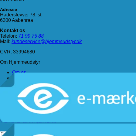
Adresse
Haderslevvej 78, st.
6200 Aabenraa
Kontakt os
Telefon:
71 99 75 88
Mail:
kundeservice@hjemmeudstyr.dk
CVR: 33994680
Om Hjemmeudstyr
Om os
Handelsbetingelser
Levering
Kundeservice
Returnering
Privatlivspolitik
Følg os
Tilmeld dig vores nyhedsbrev