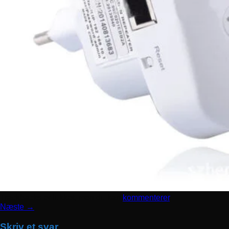
Trackbacks er lukket, men du kan
kommenterer
.
Næste
→
Skriv et svar