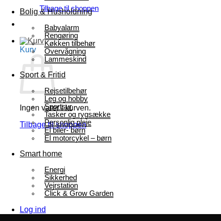
Tilbage til shoppen
Bolig & Husholdning
Babyalarm
Rengøring
Køkken tilbehør
Kurv
Overvågning
Lammeskind
Sport & Fritid
Rejsetilbehør
Leg og hobby
Sportsur
Ingen varer i kurven.
Tasker og rygsække
Personlig pleje
Tilbage til shoppen
El biler- børn
El motorcykel – børn
Smart home
Energi
Sikkerhed
Vejrstation
Click & Grow Garden
Log ind