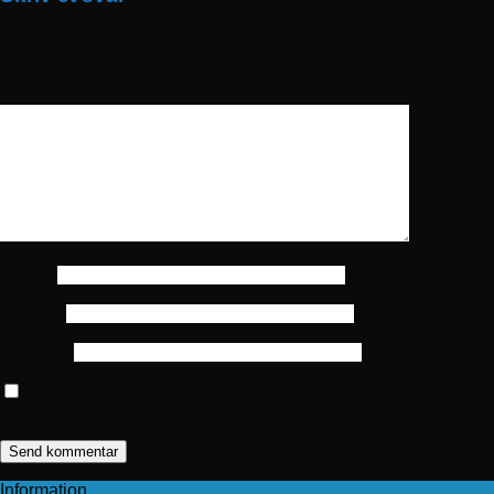
Din e-mailadresse vil ikke blive publiceret.
Krævede felter er
markeret med
*
Kommentar
*
Navn
*
E-mail
*
Websted
Gem mit navn, mail og websted i denne browser til næste
gang jeg kommenterer.
Information