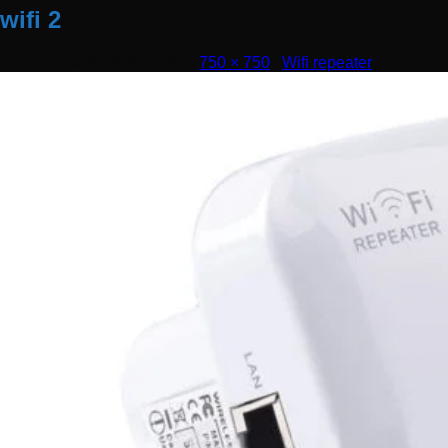
wifi 2
Udgivet
marts 10, 2020
den
750 × 750
i
Wifi repeater