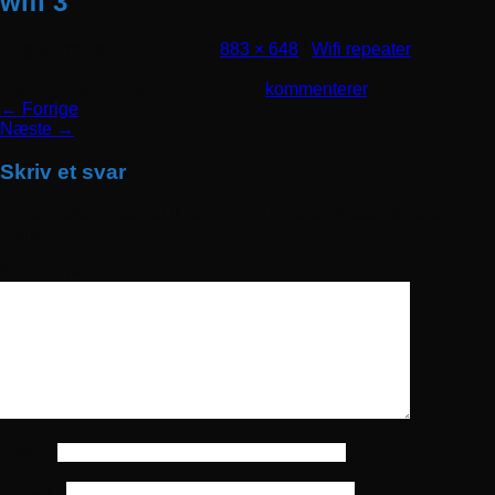
wifi 3
Udgivet
marts 10, 2020
den
883 × 648
i
Wifi repeater
Trackbacks er lukket, men du kan
kommenterer
.
←
Forrige
Næste
→
Skriv et svar
Din e-mailadresse vil ikke blive publiceret.
Krævede felter er
markeret med
*
Kommentar
*
Navn
*
E-mail
*