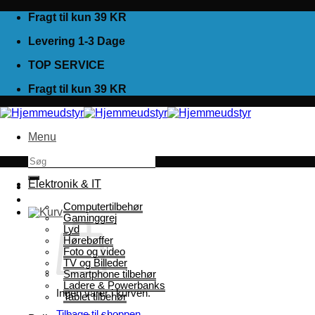
Fortsæt
Fragt til kun 39 KR
til
Levering 1-3 Dage
indhold
TOP SERVICE
Fragt til kun 39 KR
Menu
Søg
efter:
Elektronik & IT
Computertilbehør
Gaminggrej
Lyd
Hørebøffer
Foto og video
TV og Billeder
Smartphone tilbehør
Ladere & Powerbanks
Ingen varer i kurven.
Tablet tilbehør
Tilbage til shoppen