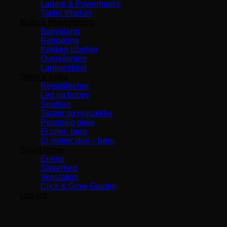
Ladere & Powerbanks
Tablet tilbehør
Bolig & Husholdning
Babyalarm
Rengøring
Køkken tilbehør
Overvågning
Lammeskind
Sport & Fritid
Rejsetilbehør
Leg og hobby
Sportsur
Tasker og rygsække
Personlig pleje
El biler- børn
El motorcykel – børn
Smart home
Energi
Sikkerhed
Vejrstation
Click & Grow Garden
Log ind
Levering 1-3 Dage
TOP SERVICE