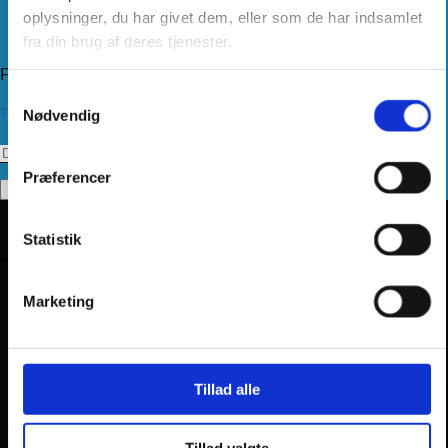
Kundeservice
oplysninger, du har givet dem, eller som de har indsamlet
Returnering
fra din brug af deres tjenester.
Privatlivspolitik
Følg os
Samtykkevalg
Tilmeld dig vores nyhedsbrev
Nødvendig
Præferencer
Statistik
Marketing
Tillad alle
Tillad valgte