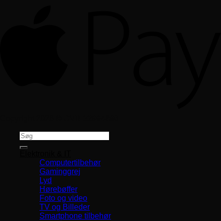
Copyright 2026 ©
CVR 33994680
Søg
efter:
Elektronik & IT
Computertilbehør
Gaminggrej
Lyd
Hørebøffer
Foto og video
TV og Billeder
Smartphone tilbehør