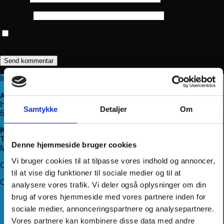
Websted
Gem mit navn, mail og websted i denne browser til næste
gang jeg kommenterer.
Information
Adresse
Haderslevvej 78, st.
Samtykke
Detaljer
Om
6200 Aabenraa
Kontakt os
Telefon:
71 99 75 88
Denne hjemmeside bruger cookies
Mail:
kundeservice@hjemmeudstyr.dk
Vi bruger cookies til at tilpasse vores indhold og annoncer,
CVR: 33994680
til at vise dig funktioner til sociale medier og til at
Om Hjemmeudstyr
analysere vores trafik. Vi deler også oplysninger om din
brug af vores hjemmeside med vores partnere inden for
Om os
sociale medier, annonceringspartnere og analysepartnere.
Handelsbetingelser
Levering
Vores partnere kan kombinere disse data med andre