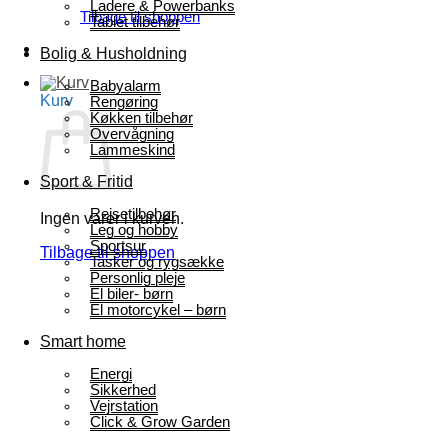
Ladere & Powerbanks
Tilbage til shoppen
Tablet tilbehør
Bolig & Husholdning
Babyalarm
Kurv
Rengøring
Køkken tilbehør
Overvågning
Lammeskind
Sport & Fritid
Rejsetilbehør
Ingen varer i kurven.
Leg og hobby
Sportsur
Tilbage til shoppen
Tasker og rygsække
Personlig pleje
El biler- børn
El motorcykel – børn
Smart home
Energi
Sikkerhed
Vejrstation
Click & Grow Garden