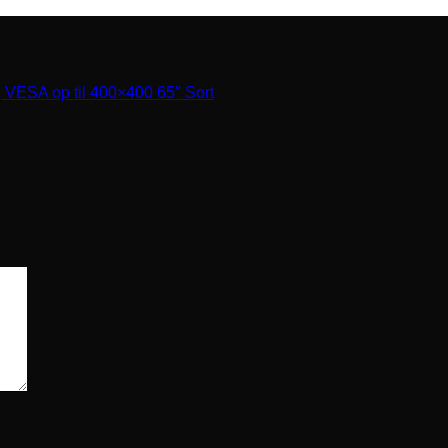
 VESA op til 400×400 65″ Sort
arkeret med
*