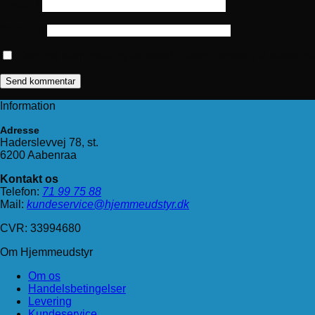
E-mail
*
Websted
Gem mit navn, mail og websted i denne browser til næste g
Information
Adresse
Haderslevvej 78, st.
6200 Aabenraa
Kontakt os
Telefon:
71 99 75 88
Mail:
kundeservice@hjemmeudstyr.dk
CVR: 33994680
Om Hjemmeudstyr
Om os
Handelsbetingelser
Levering
Kundeservice