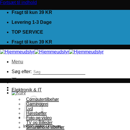
Fortsæt til indhold
Fragt til kun 39 KR
Levering 1-3 Dage
TOP SERVICE
Fragt til kun 39 KR
Menu
Søg efter:
Elektronik & IT
Computertilbehør
Gaminggrej
Lyd
Hørebøffer
Foto og video
TV og Billeder
Ingen varer i kurven.
Smartphone tilbehør