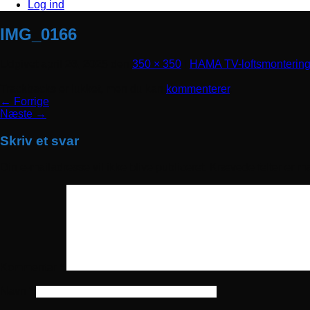
Log ind
IMG_0166
Udgivet
april 26, 2025
den
350 × 350
i
HAMA TV-loftsmontering
Trackbacks er lukket, men du kan
kommenterer
.
←
Forrige
Næste
→
Skriv et svar
Din e-mailadresse vil ikke blive publiceret.
Krævede felter er m
Kommentar
*
Navn
*