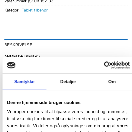
Varenummer (SKU):
152133
Kategori:
Tablet tilbehør
BESKRIVELSE
ANMELDELSER (0)
Beskyttelsescover Survivor Endurance til iPad Mini 4/5 2019 (B2B)
– Integreret Apple Penholder & Antimikrobiel Belægning
Samtykke
Detaljer
Om
Stativstander inkluderet til håndfri i liggende
tilstand
Denne hjemmeside bruger cookies
Overdækkede porte og knapper for at beskytte din
Vi bruger cookies til at tilpasse vores indhold og annoncer,
enhed mod elementer
til at vise dig funktioner til sociale medier og til at analysere
Integreret Apple Pencil holder
vores trafik. Vi deler også oplysninger om din brug af vores