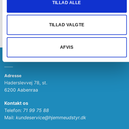
TILLAD ALLE
TABLET TILBEHØR
TABLET TILBEHØR
GEAR Tablet Cover 360°
HAMA Tablet/Mobil WiFi Læser
Læder Samsung Note 8”
USB Trødlås Smartphone &
TILLAD VALGTE
Tablet
259,00
kr.
289,00
kr.
AFVIS
INFORMATION
Adresse
Haderslevvej 78, st.
6200 Aabenraa
Kontakt os
Telefon:
71 99 75 88
Mail:
kundeservice@hjemmeudstyr.dk