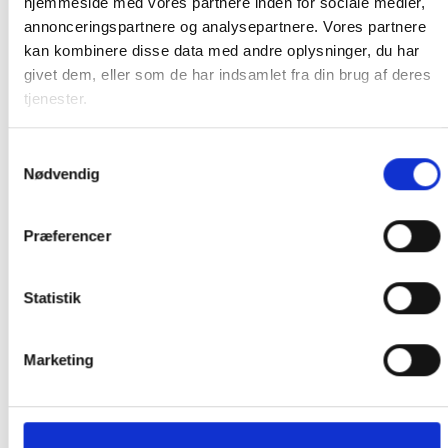
hjemmeside med vores partnere inden for sociale medier,
Skridsikker struktur for forbedret greb
annonceringspartnere og analysepartnere. Vores partnere
Antimikrobiel belægning
kan kombinere disse data med andre oplysninger, du har
givet dem, eller som de har indsamlet fra din brug af deres
Gør dig klar til alt med det imponerende alsidige
tjenester.
Survivor Endurance-cover – omhyggeligt designet til
at beskytte din iPad mini mod elementer mens du
Samtykkevalg
arbejder, spiller og alt derimellem.
Nødvendig
Præferencer
RELATEREDE VARER
Statistik
Tilføj til
Tilføj til
ønskeliste
ønskeliste
Marketing