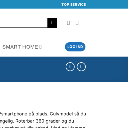
TOP SERVICE
SMART HOME
LOG IND
let/smartphone på plads. Gulvmodel så du
ængelig. Roterbar 360 grader og du
 du ønsker på din enhed. Med en klemme