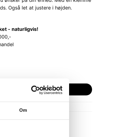
s. Også let at justere i højden.
 - naturligvis!
000,-
handel
al
LFØJ TIL KURV
Om