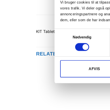
Vi bruger cookies til at tilpas
vores trafik. Vi deler også 
annonceringspartnere og anal
dem, eller som de har indsaml
KIT Tablet og Mobilholder Gulvstativ A
Samtykkevalg
Nødvendig
RELATEREDE VARER
AFVIS
Tilføj til
ønskeliste