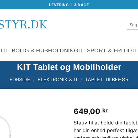
LEVERING 1-3 DAGE
Søg
efter:
T
BOLIG & HUSHOLDNING
SPORT & FRITID
KIT Tablet og Mobilholder
FORSIDE
/
ELEKTRONIK & IT
/
TABLET TILBEHØR
649,00
kr.
Tilføj til
Stativ til at holde din tab
ønskeliste
har din enhed perfekt tilg
vælger selv hvilken vinkel