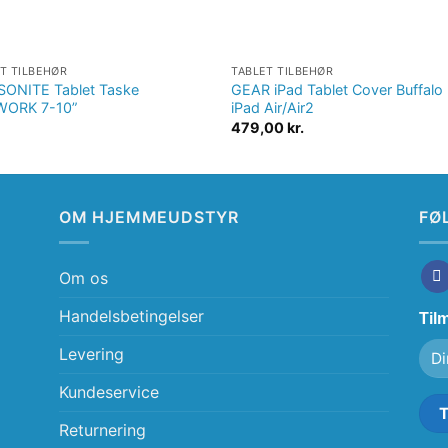
T TILBEHØR
TABLET TILBEHØR
ONITE Tablet Taske
GEAR iPad Tablet Cover Buffalo
ORK 7-10”
iPad Air/Air2
479,00
kr.
OM HJEMMEUDSTYR
FØ
Om os
Handelsbetingelser
Til
Levering
Kundeservice
Returnering