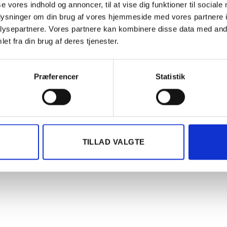
se vores indhold og annoncer, til at vise dig funktioner til sociale
oplysninger om din brug af vores hjemmeside med vores partnere i
ysepartnere. Vores partnere kan kombinere disse data med andr
BESKRIVELSE
ANMELDELSER (0)
et fra din brug af deres tjenester.
luminium Sølv
Præferencer
Statistik
TILLAD VALGTE
Tilføj til
Tilføj t
ønskeliste
ønskeli