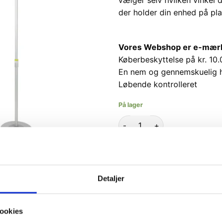
der holder din enhed på plad
Vores Webshop er e-mærket
Køberbeskyttelse på kr. 10.
En nem og gennemskuelig 
Løbende kontrolleret
På lager
KIT Tablet og Mobilholder ant
TI
Varenummer (SKU):
573463
Detaljer
Kategori:
Tablet tilbehør
ookies