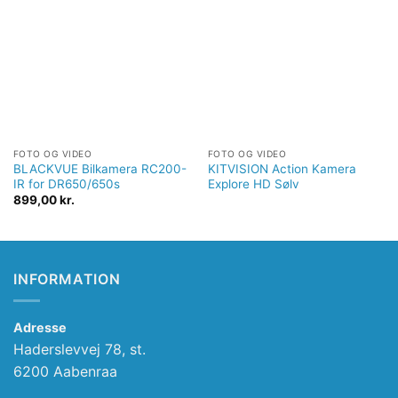
Tilføj til
Tilføj til
ønskeliste
ønskeliste
FOTO OG VIDEO
FOTO OG VIDEO
BLACKVUE Bilkamera RC200-
KITVISION Action Kamera
IR for DR650/650s
Explore HD Sølv
899,00
kr.
INFORMATION
Adresse
Haderslevvej 78, st.
6200 Aabenraa