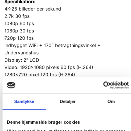
Specifikation:
4K-25 billeder per sekund
2.7k 30 fps
1080p 60 fps
1080p 30 fps
720p 120 fps
Indbygget WiFi + 170° betragtningsvinkel +
Undervandshus
Display: 2″ LCD
Video: 1920×1080 pixels 60 fps (H.264)
1280×720 pixel 120 fps (H.264)
Super vidvinkel linse: 170 grader
Vandtæt ned til 30 m (IP68-certificeret)
WiFi rækkevidde: 15 m
Samtykke
Detaljer
Om
Batteri: 1050mAh
Batterilevetid: 1,5 timer
Input / Output: Micro USB-port / HDMI-port
Denne hjemmeside bruger cookies
Arbejdstemperatur: -5°C – +70°C