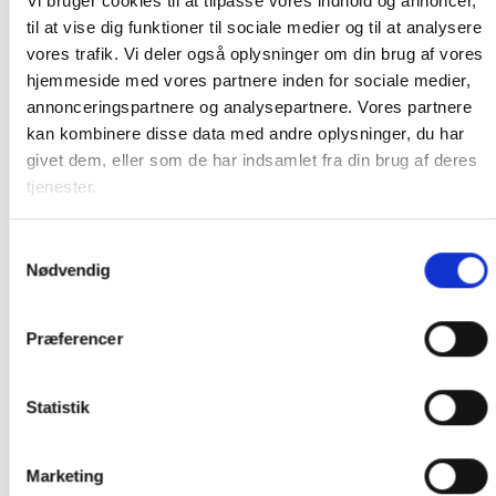
Vi bruger cookies til at tilpasse vores indhold og annoncer,
til at vise dig funktioner til sociale medier og til at analysere
Dette medfølger:
vores trafik. Vi deler også oplysninger om din brug af vores
Undervandshus
hjemmeside med vores partnere inden for sociale medier,
Hjelm beslag
annonceringspartnere og analysepartnere. Vores partnere
Cykel beslag
kan kombinere disse data med andre oplysninger, du har
Selvklæbende beslag
givet dem, eller som de har indsamlet fra din brug af deres
Stativ adapterer
tjenester.
Kamera adaptere
USB kabel
Samtykkevalg
Brugsvejledning
Nødvendig
Dansk brugsanvisning kan downloades her:
http://www.kitvision.co.uk/support
Præferencer
Statistik
Vores Webshop er e-mærket - naturligvis!
Køberbeskyttelse på kr. 10.000,-
En nem og gennemskuelig handel
Marketing
Løbende kontrolleret