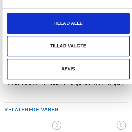
Varenummer (SKU):
573440
Kategori:
Foto og video
TILLAD ALLE
TILLAD VALGTE
BESKRIVELSE
AFVIS
ANMELDELSER (0)
Action Kamera – KITVISION Escape 4K Wifi 2″ Display
RELATEREDE VARER