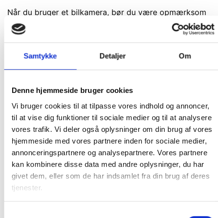
Når du bruger et bilkamera, bør du være opmærksom
på de regler som gælder. Er du for eksempel
involveret i et uheld, er det ikke sikkert dine
optagelser fra dit bilkamera kan anvendes. Se meget
Samtykke
Detaljer
Om
mere om regler hos:
FDM
Denne hjemmeside bruger cookies
Vi bruger cookies til at tilpasse vores indhold og annoncer,
Vores Webshop er e-mærket - naturligvis!
til at vise dig funktioner til sociale medier og til at analysere
Køberbeskyttelse på kr. 10.000,-
vores trafik. Vi deler også oplysninger om din brug af vores
hjemmeside med vores partnere inden for sociale medier,
En nem og gennemskuelig handel
annonceringspartnere og analysepartnere. Vores partnere
Løbende kontrolleret
kan kombinere disse data med andre oplysninger, du har
På lager
givet dem, eller som de har indsamlet fra din brug af deres
tjenester.
BLACKVUE Bilkamera RC200-IR for DR650/650s antal
TILFØJ TIL KURV
Samtykkevalg