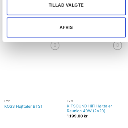
http://da.wikipedia.org/wiki/IP-koden
TILLAD VALGTE
AFVIS
RELATEREDE VARER
Tilføj til
Tilføj til
ønskeliste
ønskeliste
LYD
LYD
KITSOUND HiFi Højttaler
KOSS Højttaler BTS1
Reunion 40W (2×20)
1.199,00
kr.