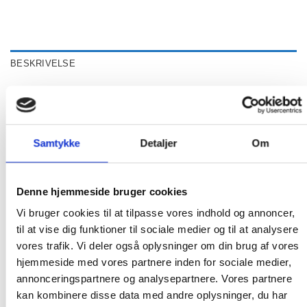
BESKRIVELSE
ANMELDELSER (0)
Hawaii 1.0 Trådløs Højttaler
Samtykke
Detaljer
Om
Trådløs forbindelse
Stænktæt i henhold til IPX5
Denne hjemmeside bruger cookies
Enkel og nem at bruge
Vi bruger cookies til at tilpasse vores indhold og annoncer,
Imponerende lille og bærbar trådløs højttaler til alle
til at vise dig funktioner til sociale medier og til at analysere
resjer og ture. Med trådløs forbindelse, IPX5 stænktæt
vores trafik. Vi deler også oplysninger om din brug af vores
hus, superklare knapper og er fuldt opladet på mindre
hjemmeside med vores partnere inden for sociale medier,
end 2 timer, er denne lille højttaler perfekt til musik
annonceringspartnere og analysepartnere. Vores partnere
under rejsen.
kan kombinere disse data med andre oplysninger, du har