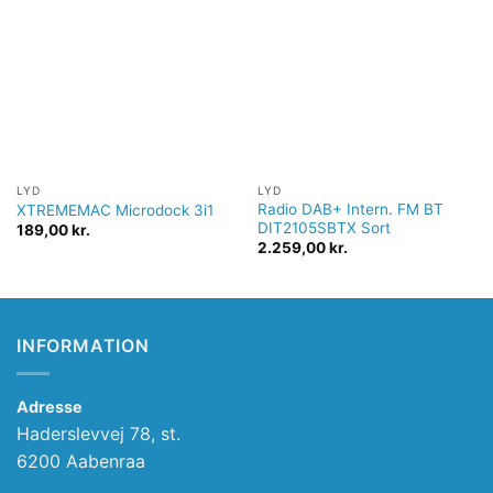
Tilføj til
Tilføj til
ønskeliste
ønskeliste
LYD
LYD
Radio DAB+ Intern. FM BT
XTREMEMAC Microdock 3i1
DIT2105SBTX Sort
189,00
kr.
2.259,00
kr.
INFORMATION
Adresse
Haderslevvej 78, st.
6200 Aabenraa