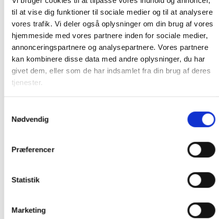
Vi bruger cookies til at tilpasse vores indhold og annoncer,
WiFi streaming funktion (DLNA kompatibel)
til at vise dig funktioner til sociale medier og til at analysere
WiFi Protected Setup understøtter automatisk
vores trafik. Vi deler også oplysninger om din brug af vores
indstilling af krypterede forbindelser
hjemmeside med vores partnere inden for sociale medier,
Bluetooth til trådløs overførsel af din yndlingsmusik
annonceringspartnere og analysepartnere. Vores partnere
kan kombinere disse data med andre oplysninger, du har
Diverse
givet dem, eller som de har indsamlet fra din brug af deres
Tre favoritknapper direkte på forsiden kan tildeles
tjenester.
radiostationer og markere afspilningslister
Netværksstrømme via UPnP og WiFi-strøm (DLNA-
kompatibel)
Samtykkevalg
Nødvendig
Kompatibel med Spotify Connect
Kontrol via “UNDOK” App på smartphone / tablet pc
(iOS / Android)
Præferencer
Statistik
Vores Webshop er e-mærket - naturligvis!
Køberbeskyttelse på kr. 10.000,-
En nem og gennemskuelig handel
Marketing
Løbende kontrolleret